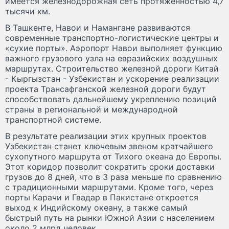
имеется железнодорожная сеть протяженностью 4,7
тысячи км.
В Ташкенте, Навои и Намангане развиваются
современные транспортно-логистические центры и
«сухие порты». Аэропорт Навои выполняет функцию
важного грузового узла на евразийских воздушных
маршрутах. Строительство железной дороги Китай
- Кыргызстан - Узбекистан и ускорение реализации
проекта Трансафганской железной дороги будут
способствовать дальнейшему укреплению позиций
страны в региональной и международной
транспортной системе.
В результате реализации этих крупных проектов
Узбекистан станет ключевым звеном кратчайшего
сухопутного маршрута от Тихого океана до Европы.
Этот коридор позволит сократить сроки доставки
грузов до 8 дней, что в 3 раза меньше по сравнению
с традиционными маршрутами. Кроме того, через
порты Карачи и Гвадар в Пакистане откроется
выход к Индийскому океану, а также самый
быстрый путь на рынки Южной Азии с населением
около 2 млрд человек.