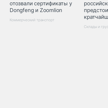
отозвали сертификаты у
российск
Dongfeng и Zoomlion
предстои
кратчайш
Коммерческий транспорт
Склады и гру