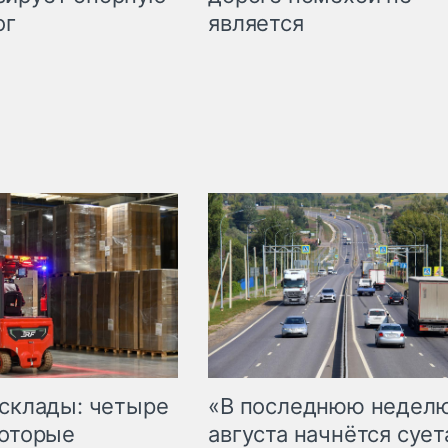
является
ог
 склады: четыре
«В последнюю недел
которые
августа начнётся суета