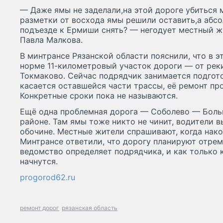
— Даже ямы не заделали,на этой дороге убиться 
разметки от восхода ямы решили оставить,а абс
подъезде к Ермиши снять? — негодует местный ж
Павла Малкова.
В минтрансе Рязанской области пояснили, что в э
норме 11-километровый участок дороги — от реки
Токмаково. Сейчас подрядчик занимается подгот
касается оставшейся части трассы, её ремонт пр
Конкретные сроки пока не называются.
Ещё одна проблемная дорога — Соболево — Бол
районе. Там ямы тоже никто не чинит, водители 
обочине. Местные жители спрашивают, когда нако
Минтрансе ответили, что дорогу планируют отрем
ведомство определяет подрядчика, и как только 
начнутся.
progorod62.ru
ремонт дорог
рязанская область