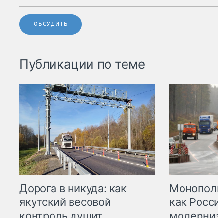
ОБСУДИТЬ
Публикации по теме
Дорога в никуда: как
Монополи
якутский весовой
как Росс
контроль душит
модерни