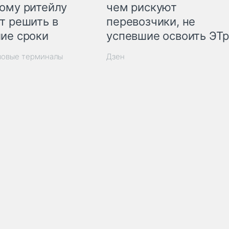
ому ритейлу
чем рискуют
т решить в
перевозчики, не
ие сроки
успевшие освоить ЭТ
зовые терминалы
Дзен