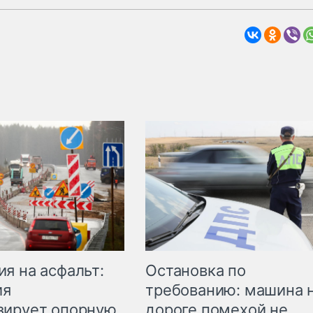
Остановка по
я на асфальт:
требованию: машина 
ия
дороге помехой не
зирует опорную