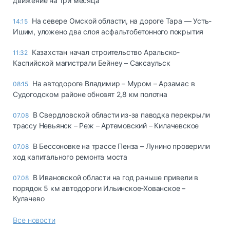
движение на три месяца
На севере Омской области, на дороге Тара — Усть-
14:15
Ишим, уложено два слоя асфальтобетонного покрытия
Казахстан начал строительство Аральско-
11:32
Каспийской магистрали Бейнеу – Саксаульск
На автодороге Владимир – Муром – Арзамас в
08:15
Судогодском районе обновят 2,8 км полотна
В Свердловской области из-за паводка перекрыли
07.08
трассу Невьянск – Реж – Артемовский – Килачевское
В Бессоновке на трассе Пенза – Лунино проверили
07.08
ход капитального ремонта моста
В Ивановской области на год раньше привели в
07.08
порядок 5 км автодороги Ильинское-Хованское –
Кулачево
Все новости