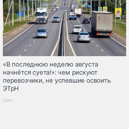
«В последнюю неделю августа
начнётся суета!»: чем рискуют
перевозчики, не успевшие освоить
ЭТрН
Дзен