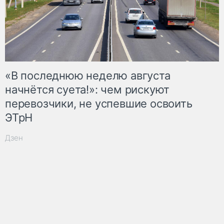
«В последнюю неделю августа
начнётся суета!»: чем рискуют
перевозчики, не успевшие освоить
ЭТрН
Дзен