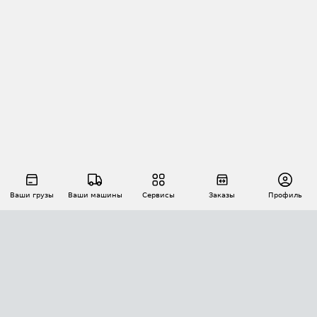
Ваши грузы
Ваши машины
Сервисы
Заказы
Профиль
АВТОМАТИЗАЦИЯ ПЕРЕВОЗОК
Площадки
Заказы
Торги
Тендеры
АТИ-Доки
GPS-мониторинг
АТИ Мессенджер
Цепочки грузов