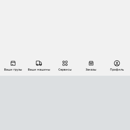
Ваши грузы
Ваши машины
Сервисы
Заказы
Профиль
АВТОМАТИЗАЦИЯ ПЕРЕВОЗОК
Площадки
Заказы
Торги
Тендеры
АТИ-Доки
GPS-мониторинг
АТИ Мессенджер
Цепочки грузов
API ATI.SU