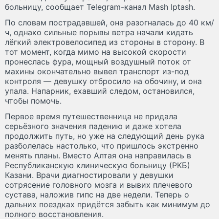
больницу, сообщает Telegram-канал Mash Iptash.
По словам пострадавшей, она разогналась до 40 км/
ч, однако сильные порывы ветра начали кидать
лёгкий электровелосипед из стороны в сторону. В
тот момент, когда мимо на высокой скорости
пронеслась фура, мощный воздушный поток от
махины окончательно вывел транспорт из-под
контроля — девушку отбросило на обочину, и она
упала. Напарник, ехавший следом, остановился,
чтобы помочь.
Первое время путешественница не придала
серьёзного значения падению и даже хотела
продолжить путь, но уже на следующий день рука
разболелась настолько, что пришлось экстренно
менять планы. Вместо Алтая она направилась в
Республиканскую клиническую больницу (РКБ)
Казани. Врачи диагностировали у девушки
сотрясение головного мозга и вывих плечевого
сустава, наложив гипс на две недели. Теперь о
дальних поездках придётся забыть как минимум до
полного восстановления.