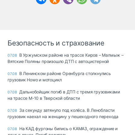
Безопасность и страхование
В Уржумском районе на трассе Киров – Малмыж –
07.08
Вятские Поляны произошло ДТП с автоцистерной
В Ленинском районе Оренбурга столкнулись
07.08
грузовик Howo и мотоцикл
Дальнобойщик погиб в ДТП с тремя грузовиками
07.08
на трассе М-10 в Тверской области
За секунду затянуло под колёса. В Ленобласти
07.08
грузовик наехал на женщину у пешеходного перехода
На КАД фургоны бились о КАМАЗ, ограждение и
07.08
друг о друга. Погиб водитель