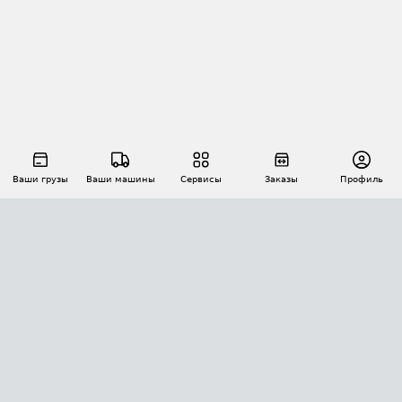
Ваши грузы
Ваши машины
Сервисы
Заказы
Профиль
АВТОМАТИЗАЦИЯ ПЕРЕВОЗОК
Площадки
Заказы
Торги
Тендеры
АТИ-Доки
GPS-мониторинг
АТИ Мессенджер
Цепочки грузов
API ATI.SU
ПОЛЕЗНОЕ