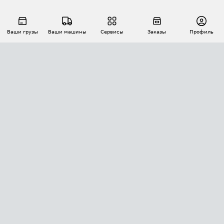
Ваши грузы
Ваши машины
Сервисы
Заказы
Профиль
АВТОМАТИЗАЦИЯ ПЕРЕВОЗОК
Площадки
Заказы
Торги
Тендеры
АТИ-Доки
GPS-мониторинг
АТИ Мессенджер
Цепочки грузов
API ATI.SU
ПОЛЕЗНОЕ
Расчет расстояний
БЕЗОПАСНОСТЬ
Академия ATI.SU
ATI.SU о безопасности
Звезды ATI.SU на вашем сайте
КОНТАКТЫ И ТАРИФЫ
Памятка по проверке контрагентов
Индекс ATI.SU FTL РФ
О системе ATI.SU
Светофор+
Средние ставки
ИНФОРМАЦИЯ