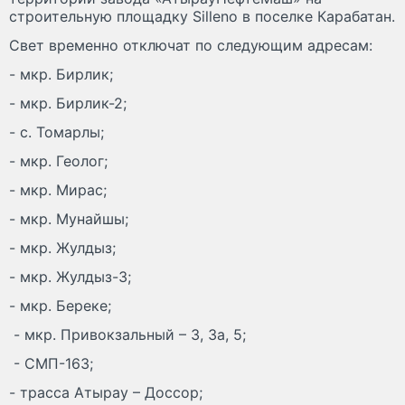
строительную площадку Silleno в поселке Карабатан.
Свет временно отключат по следующим адресам:
- мкр. Бирлик;
- мкр. Бирлик-2;
- с. Томарлы;
- мкр. Геолог;
- мкр. Мирас;
- мкр. Мунайшы;
- мкр. Жулдыз;
- мкр. Жулдыз-3;
- мкр. Береке;
- мкр. Привокзальный – 3, 3а, 5;
- СМП-163;
- трасса Атырау – Доссор;