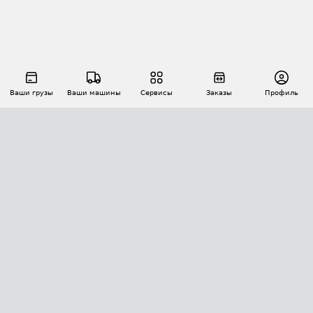
Ваши грузы
Ваши машины
Сервисы
Заказы
Профиль
АВТОМАТИЗАЦИЯ ПЕРЕВОЗОК
Площадки
Заказы
Торги
Тендеры
АТИ-Доки
GPS-мониторинг
АТИ Мессенджер
Цепочки грузов
API ATI.SU
ПОЛЕЗНОЕ
Расчет расстояний
БЕЗОПАСНОСТЬ
Академия ATI.SU
ATI.SU о безопасности