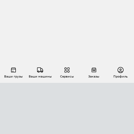
Ваши грузы
Ваши машины
Сервисы
Заказы
Профиль
АВТОМАТИЗАЦИЯ ПЕРЕВОЗОК
Площадки
Заказы
Торги
Тендеры
АТИ-Доки
GPS-мониторинг
АТИ Мессенджер
Цепочки грузов
API ATI.SU