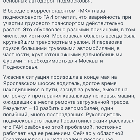
основных автодорог Подмосковья.
В беседе с корреспондентом «МК» глава
подмосковного ГАИ отметил, что аварийность при
участии грузового транспортом действительно
растет. Это обусловлено разными причинами, в том
числе, логистикой. Московская область всегда была
крупнейшим транспортным узлом. И перевозка
грузов большими грузовыми автомобилями, в
частности, крупнотоннажными дальнобойными
фурами – необходимость для Москвы и
Подмосковья.
Ужасная ситуация произошла в конце мая на
Ярославском шоссе: водитель, долгое время
находившийся в пути, заснул за рулем, выехал на
встречку и протаранил кавалькаду легковых машин,
ожидавших в месте ремонта загруженной трассе.
Результат – 13 разбитых автомобилей, один
погибший, много пострадавших. Руководитель
подмосковного главка Госавтоинспекции рассказал,
что ГАИ озабочено этой проблемой, постоянно
работает над ее решением. Сейчас у областной
Госавтоинспекции установлена постоянная