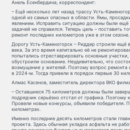
Анель Есенбердина, корреспондент:
– Ещё несколько лет назад трассу Усть-Каменого
одной из самых опасных в области. Ямы, просадк
явлением. Исправить ситуацию должны были ещё 
задачей не справился. Теперь цель – поставить т
ремонт последних километров уже в этом сезоне.
Дорогу Усть-Каменогорск – Риддер строили ещё 
века. За это время капитально её не ремонтировал
попытались отреставрировать основные участки,
обустроили основание. Неудивительно, что состо
возмущение у жителей. Поэтому вопрос ремонта 
в 2024-м. Тогда привели в порядок первые 30 кил
Алмас Касенов, заместитель директора ВКО фили
– Оставшиеся 75 километров должны были заверш
подрядчик серьёзно отстал от графика. Поэтому к
Провели новые конкурсы, объявили победителя. П
километрах.
Именно последние десять километров стали глав
проекта. Здесь обычная укладка асфальта не рабо