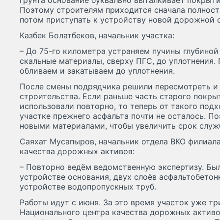
грунта основание буквально выталкивает покрыти
Поэтому строителям приходится сначала полност
потом приступать к устройству новой дорожной 
Казбек Болатбеков, начальник участка:
– До 75-го километра устраняем пучины глубиной
скальные материалы, сверху ПГС, до уплотнения.
обливаем и закатываем до уплотнения.
После смены подрядчика решили пересмотреть и
строительства. Если раньше часть старого покры
использовали повторно, то теперь от такого подх
участке прежнего асфальта почти не осталось. П
новыми материалами, чтобы увеличить срок служ
Саяхат Мусапыров, начальник отдела ВКО филиал
качества дорожных активов:
– Повторно ведём ведомственную экспертизу. Бы
устройстве основания, двух слоёв асфальтобетон
устройстве водопропускных труб.
Работы идут с июня. За это время участок уже 
Национального центра качества дорожных активов