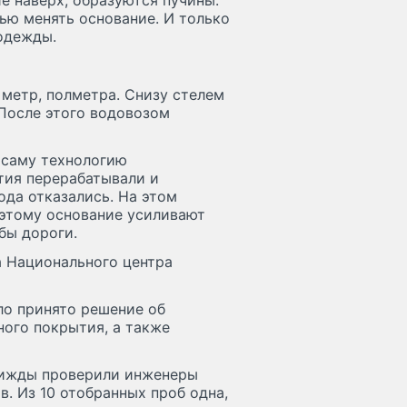
е наверх, образуются пучины.
ью менять основание. И только
одежды.
 метр, полметра. Снизу стелем
 После этого водовозом
 саму технологию
тия перерабатывали и
ода отказались. На этом
оэтому основание усиливают
бы дороги.
а Национального центра
ло принято решение об
ного покрытия, а также
трижды проверили инженеры
. Из 10 отобранных проб одна,