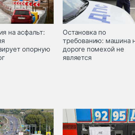
Остановка по
я на асфальт:
требованию: машина 
ия
дороге помехой не
зирует опорную
является
ог