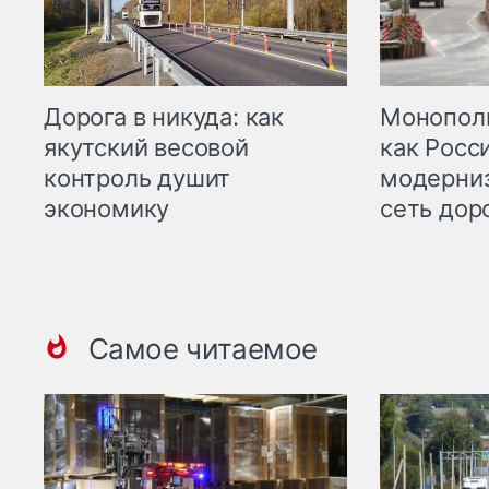
Дорога в никуда: как
Монополи
якутский весовой
как Росс
контроль душит
модерни
экономику
сеть дор
Самое читаемое