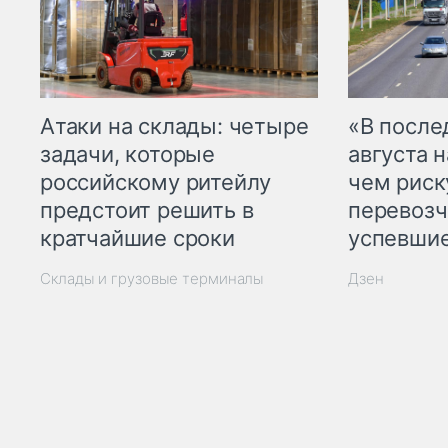
Атаки на склады: четыре
«В посл
задачи, которые
августа н
российскому ритейлу
чем рис
предстоит решить в
перевозч
кратчайшие сроки
успевшие
Склады и грузовые терминалы
Дзен