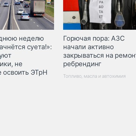
Горючая пора: АЗС
еднюю неделю
начали активно
ачнётся суета!»:
закрываться на ремон
куют
ребрендинг
ики, не
 освоить ЭТрН
Топливо, масла и автохимия