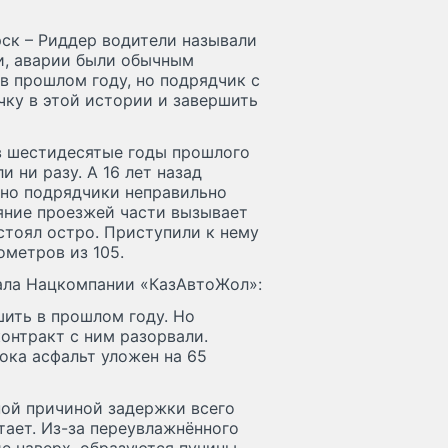
рск – Риддер водители называли
и, аварии были обычным
в прошлом году, но подрядчик с
очку в этой истории и завершить
в шестидесятые годы прошлого
и ни разу. А 16 лет назад
 но подрядчики неправильно
яние проезжей части вызывает
стоял остро. Приступили к нему
ометров из 105.
ала Нацкомпании «КазАвтоЖол»:
ить в прошлом году. Но
онтракт с ним разорвали.
ока асфальт уложен на 65
ной причиной задержки всего
тает. Из-за переувлажнённого