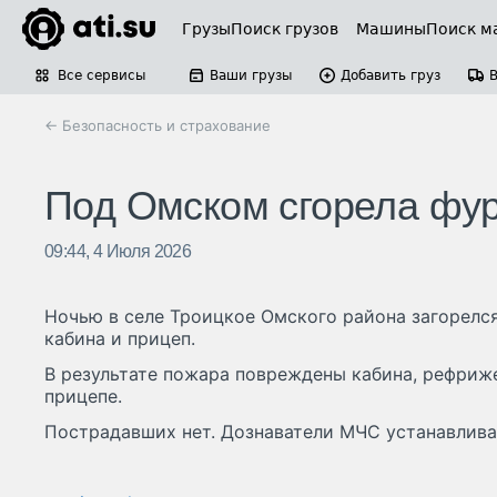
Грузы
Поиск грузов
Машины
Поиск м
Все сервисы
Ваши грузы
Добавить груз
← Безопасность и страхование
Под Омском сгорела фур
09:44, 4 Июля 2026
Ночью в селе Троицкое Омского района загорелся
кабина и прицеп.
В результате пожара повреждены кабина, рефриже
прицепе.
Пострадавших нет. Дознаватели МЧС устанавлива