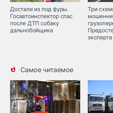
Три схе
Достали из под фуры.
мошенни
Госавтоинспектор спас
грузопер
после ДТП собаку
Предост
дальнобойщика
эксперта
Самое читаемое