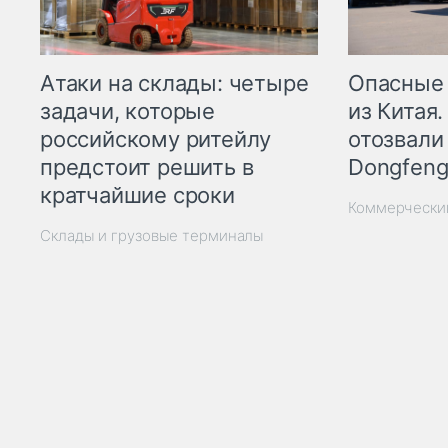
Опасные
Атаки на склады: четыре
из Китая.
задачи, которые
отозвали
российскому ритейлу
Dongfeng
предстоит решить в
кратчайшие сроки
Коммерчески
Склады и грузовые терминалы