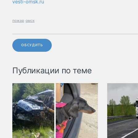
vesti-omsk.ru
пожар
омск
ОБСУДИТЬ
Публикации по теме