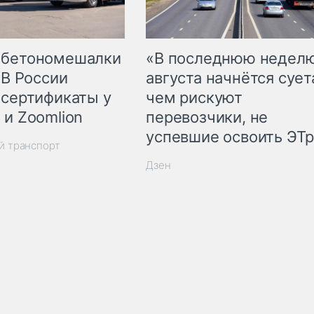
 бетономешалки
«В последнюю недел
 В России
августа начнётся суета
 сертификаты у
чем рискуют
 и Zoomlion
перевозчики, не
успевшие освоить ЭТ
й транспорт
Дзен