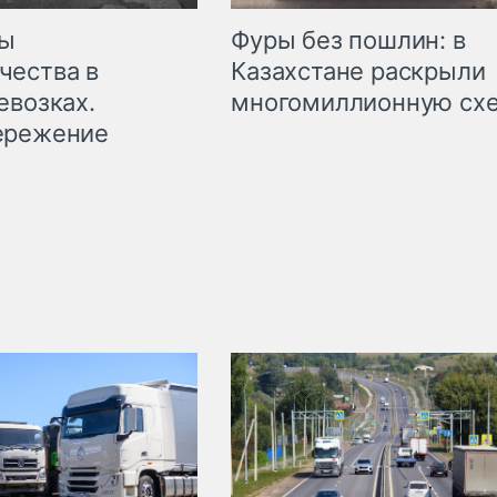
мы
Фуры без пошлин: в
чества в
Казахстане раскрыли
евозках.
многомиллионную сх
ережение