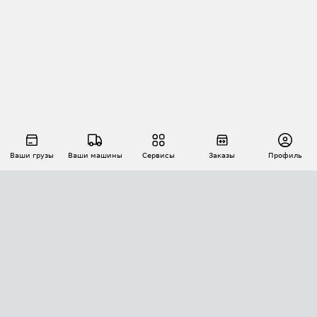
Ваши грузы
Ваши машины
Сервисы
Заказы
Профиль
АВТОМАТИЗАЦИЯ ПЕРЕВОЗОК
Площадки
Заказы
Торги
Тендеры
АТИ-Доки
GPS-мониторинг
АТИ Мессенджер
Цепочки грузов
API ATI.SU