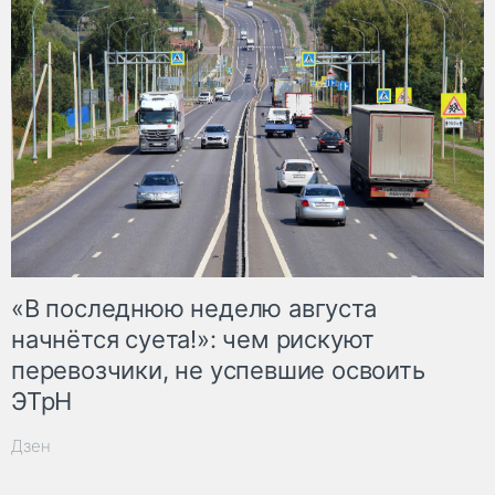
«В последнюю неделю августа
начнётся суета!»: чем рискуют
перевозчики, не успевшие освоить
ЭТрН
Дзен