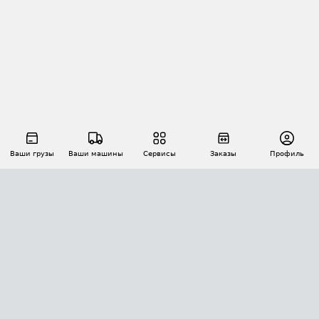
Ваши грузы
Ваши машины
Сервисы
Заказы
Профиль
АВТОМАТИЗАЦИЯ ПЕРЕВОЗОК
Площадки
Заказы
Торги
Тендеры
АТИ-Доки
GPS-мониторинг
АТИ Мессенджер
Цепочки грузов
API ATI.SU