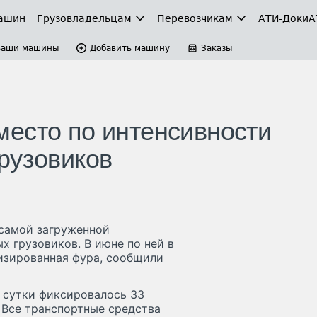
ашин
Грузовладельцам
Перевозчикам
АТИ-Доки
А
Ваши машины
Добавить машину
Заказы
есто по интенсивности
рузовиков
 самой загруженной
х грузовиков. В июне по ней в
изированная фура, сообщили
а сутки фиксировалось 33
. Все транспортные средства