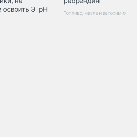
ребрендинг
ики, не
 освоить ЭТрН
Топливо, масла и автохимия