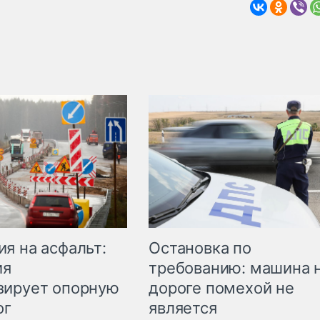
Остановка по
я на асфальт:
требованию: машина 
ия
дороге помехой не
зирует опорную
является
ог