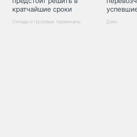
предстоит решить в
перевозч
кратчайшие сроки
успевшие
Склады и грузовые терминалы
Дзен