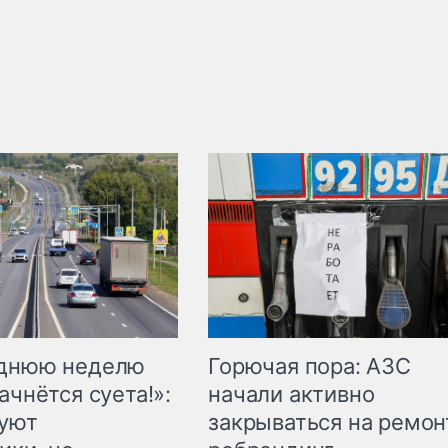
Горючая пора: АЗС
еднюю неделю
начали активно
ачнётся суета!»:
закрываться на ремон
куют