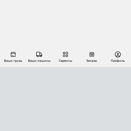
Ваши грузы
Ваши машины
Сервисы
Заказы
Профиль
АВТОМАТИЗАЦИЯ ПЕРЕВОЗОК
Площадки
Заказы
Торги
Тендеры
АТИ-Доки
GPS-мониторинг
АТИ Мессенджер
Цепочки грузов
API ATI.SU
ПОЛЕЗНОЕ