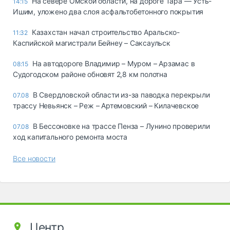
На севере Омской области, на дороге Тара — Усть-
14:15
Ишим, уложено два слоя асфальтобетонного покрытия
Казахстан начал строительство Аральско-
11:32
Каспийской магистрали Бейнеу – Саксаульск
На автодороге Владимир – Муром – Арзамас в
08:15
Судогодском районе обновят 2,8 км полотна
В Свердловской области из-за паводка перекрыли
07.08
трассу Невьянск – Реж – Артемовский – Килачевское
В Бессоновке на трассе Пенза – Лунино проверили
07.08
ход капитального ремонта моста
Все новости
Центр