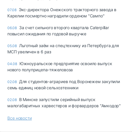
Экс-директора Онежского тракторного завода в
07.08
Карелии посмертно наградили орденом "Сампо"
За счет сильного второго квартала Caterpillar
06.08
повысил ожидания по годовой выручке
Льготный заём на спецтехнику из Петербурга для
05.08
МСП увеличен в 6 раз
Южноуральское предприятие освоило выпуск
04.08
нового полуприцепа-тяжеловоза
Для студентов-аграриев под Воронежем закупили
02.08
семь единиц новой сельхозтехники
В Минске запустили серийный выпуск
02.08
малогабаритных харвестеров и форвардеров "Амкодор"
Все новости