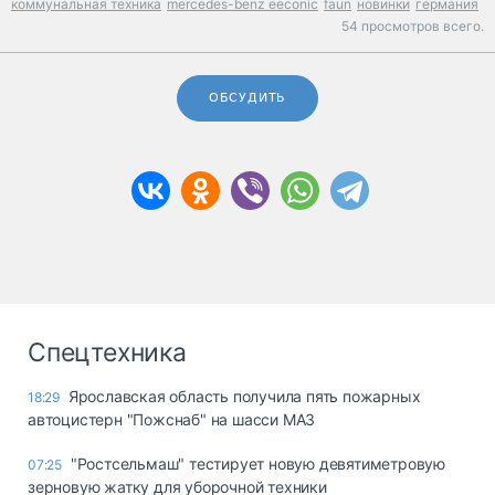
коммунальная техника
mercedes-benz eeconic
faun
новинки
германия
54 просмотров всего.
ОБСУДИТЬ
Спецтехника
Ярославская область получила пять пожарных
18:29
автоцистерн "Пожснаб" на шасси МАЗ
"Ростсельмаш" тестирует новую девятиметровую
07:25
зерновую жатку для уборочной техники