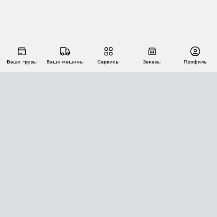
Ваши грузы
Ваши машины
Сервисы
Заказы
Профиль
АВТОМАТИЗАЦИЯ ПЕРЕВОЗОК
Площадки
Заказы
Торги
Тендеры
АТИ-Доки
GPS-мониторинг
АТИ Мессенджер
Цепочки грузов
API ATI.SU
ПОЛЕЗНОЕ
Расчет расстояний
БЕЗОПАСНОСТЬ
Академия ATI.SU
ATI.SU о безопасности