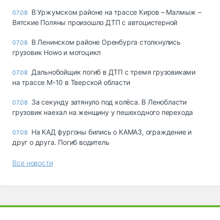
В Уржумском районе на трассе Киров – Малмыж –
07.08
Вятские Поляны произошло ДТП с автоцистерной
В Ленинском районе Оренбурга столкнулись
07.08
грузовик Howo и мотоцикл
Дальнобойщик погиб в ДТП с тремя грузовиками
07.08
на трассе М-10 в Тверской области
За секунду затянуло под колёса. В Ленобласти
07.08
грузовик наехал на женщину у пешеходного перехода
На КАД фургоны бились о КАМАЗ, ограждение и
07.08
друг о друга. Погиб водитель
Все новости