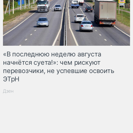
«В последнюю неделю августа
начнётся суета!»: чем рискуют
перевозчики, не успевшие освоить
ЭТрН
Дзен