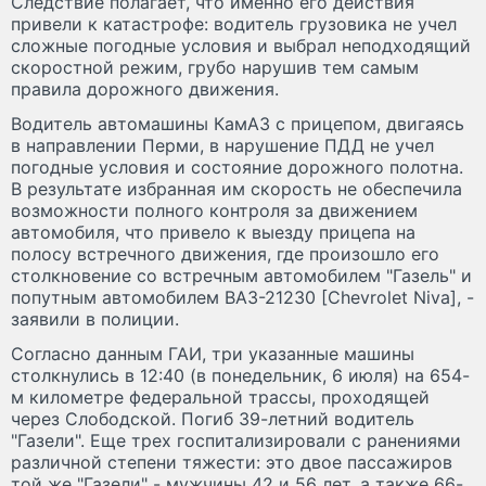
Следствие полагает, что именно его действия
привели к катастрофе: водитель грузовика не учел
сложные погодные условия и выбрал неподходящий
скоростной режим, грубо нарушив тем самым
правила дорожного движения.
Водитель автомашины КамАЗ с прицепом, двигаясь
в направлении Перми, в нарушение ПДД не учел
погодные условия и состояние дорожного полотна.
В результате избранная им скорость не обеспечила
возможности полного контроля за движением
автомобиля, что привело к выезду прицепа на
полосу встречного движения, где произошло его
столкновение со встречным автомобилем "Газель" и
попутным автомобилем ВАЗ-21230 [Chevrolet Niva], -
заявили в полиции.
Согласно данным ГАИ, три указанные машины
столкнулись в 12:40 (в понедельник, 6 июля) на 654-
м километре федеральной трассы, проходящей
через Слободской. Погиб 39-летний водитель
"Газели". Еще трех госпитализировали с ранениями
различной степени тяжести: это двое пассажиров
той же "Газели" - мужчины 42 и 56 лет, а также 66-