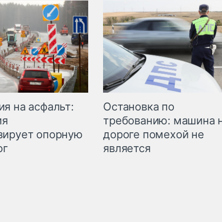
Остановка по
я на асфальт:
требованию: машина 
ия
дороге помехой не
зирует опорную
является
ог