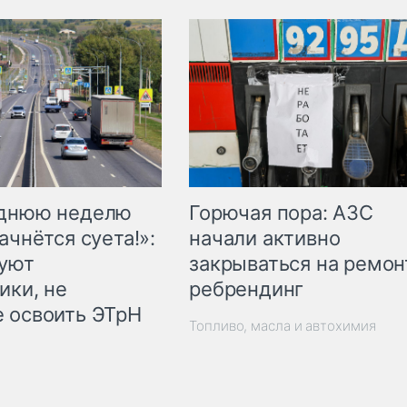
Горючая пора: АЗС
еднюю неделю
начали активно
ачнётся суета!»:
закрываться на ремон
куют
ребрендинг
ики, не
 освоить ЭТрН
Топливо, масла и автохимия