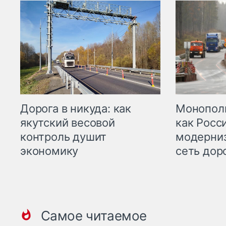
Дорога в никуда: как
Монополи
якутский весовой
как Росс
контроль душит
модерни
экономику
сеть дор
Самое читаемое