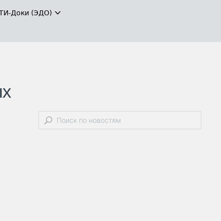
ТИ-Доки (ЭДО)
ых