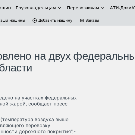
ашин
Грузовладельцам
Перевозчикам
АТИ-Доки
А
Ваши машины
Добавить машину
Заказы
овлено на двух федеральн
области
едено на участках федеральных
ьной жарой, сообщает пресс-
 (температура воздуха выше
твляющего перевозку
анности дорожного покрытия",-