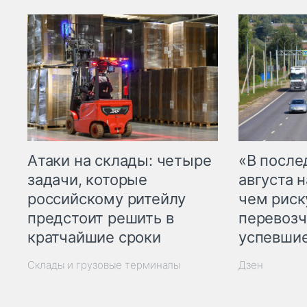
Атаки на склады: четыре
«В посл
задачи, которые
августа н
российскому ритейлу
чем рис
предстоит решить в
перевозч
кратчайшие сроки
успевшие
Склады и грузовые терминалы
Дзен