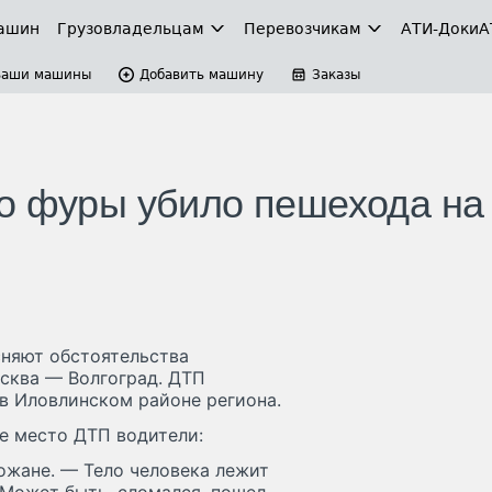
ашин
Грузовладельцам
Перевозчикам
АТИ-Доки
А
Ваши машины
Добавить машину
Заказы
о фуры убило пешехода на
няют обстоятельства
сква — Волгоград. ДТП
в Иловлинском районе региона.
 место ДТП водители:
ожане. — Тело человека лежит