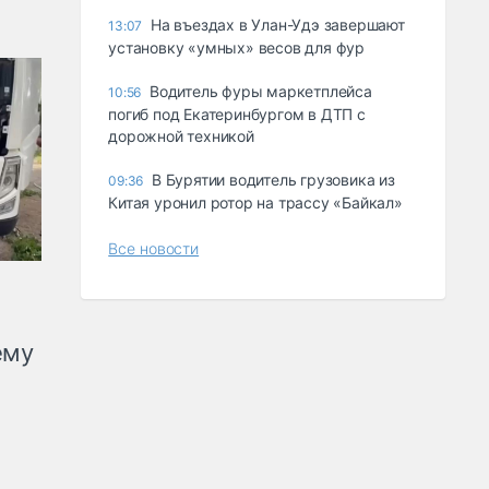
Ha въeздax в Улaн-Удэ зaвepшaют
13:07
ycтaнoвкy «yмныx» вecoв для фyp
Водитель фуры маркетплейса
10:56
погиб под Екатеринбургом в ДТП с
дорожной техникой
В Бурятии водитель грузовика из
09:36
Китая уронил ротор на трассу «Байкал»
Все новости
ему