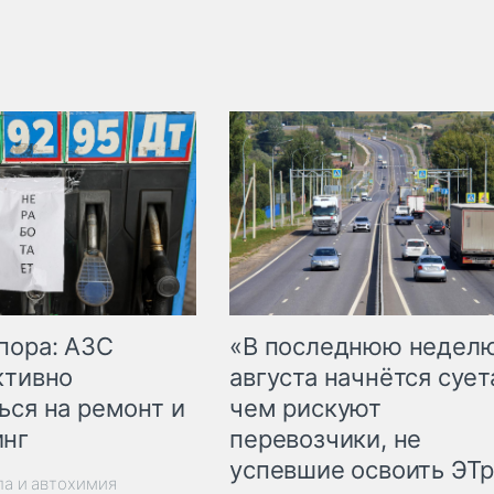
пора: АЗС
«В последнюю недел
ктивно
августа начнётся суета
ься на ремонт и
чем рискуют
инг
перевозчики, не
успевшие освоить ЭТ
ла и автохимия