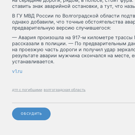
на середине дороги, рядом, в полосе, стоит фура
ставить знак аварийной остановки, а тут, что на
В ГУ МВД России по Волгоградской области подт
однако добавили, что точные обстоятельства ава
предварительную версию случившегося:
— Авария произошла на 917-м километре трассы 
рассказали в полиции. — По предварительным да
на проезжую часть дороги и получил удар зеркало
результате аварии мужчина скончался на месте, е
устанавливается.
v1.ru
дтп с погибшими
волгоградская область
ОБСУДИТЬ