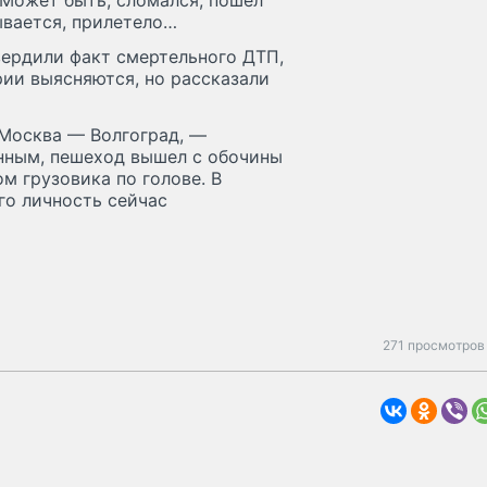
. Может быть, сломался, пошел
зывается, прилетело…
вердили факт смертельного ДТП,
рии выясняются, но рассказали
Москва — Волгоград, —
нным, пешеход вышел с обочины
м грузовика по голове. В
го личность сейчас
271 просмотров 