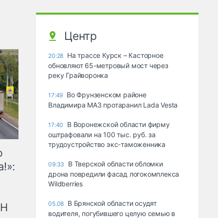
Центр
На трассе Курск – Касторное
20:28
обновляют 65-метровый мост через
реку Грайворонка
Во Фрунзенском районе
17:49
Владимира МАЗ протаранил Lada Vesta
В Воронежской области фирму
17:40
оштрафовали на 100 тыс. руб. за
трудоустройство экс-таможенника
ю
В Тверской области обломки
!»:
09:33
дрона повредили фасад логокомплекса
Wildberries
В Брянской области осудят
05.08
рН
водителя, погубившего целую семью в