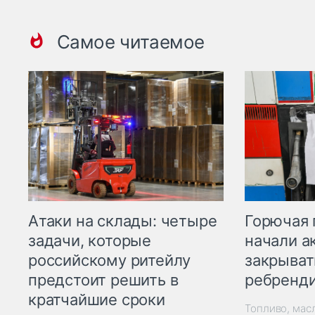
Самое читаемое
Горючая 
Атаки на склады: четыре
начали а
задачи, которые
закрыват
российскому ритейлу
ребренд
предстоит решить в
кратчайшие сроки
Топливо, мас