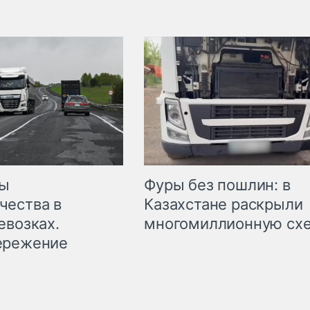
мы
Фуры без пошлин: в
чества в
Казахстане раскрыли
евозках.
многомиллионную сх
ережение