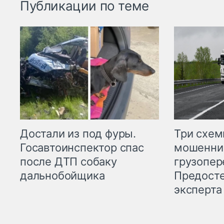
Публикации по теме
Три схе
Достали из под фуры.
мошенни
Госавтоинспектор спас
грузопер
после ДТП собаку
Предост
дальнобойщика
эксперта