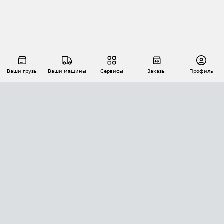
Ваши грузы
Ваши машины
Сервисы
Заказы
Профиль
АВТОМАТИЗАЦИЯ ПЕРЕВОЗОК
Площадки
Заказы
Торги
Тендеры
АТИ-Доки
GPS-мониторинг
АТИ Мессенджер
Цепочки грузов
API ATI.SU
ПОЛЕЗНОЕ
Расчет расстояний
БЕЗОПАСНОСТЬ
Академия ATI.SU