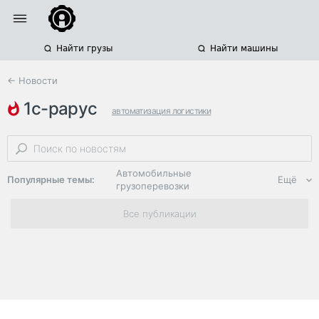
Найти грузы
Найти машины
← Новости
1с-рарус
автоматизация логистики
информационные системы
1с
Автомобильные
Популярные темы:
Ещё
грузоперевозки
Региональная
Все публикации
логистика
ЭДО, ИТ в
логистике
Дороги,
инфраструктура