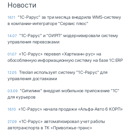
Логистика, грузы
Новости
Негабаритные и
"1С-Рарус" за три месяца внедрила WMS-систему
16.11
опасные грузы
в компании-интеграторе "Сервис плюс"
Безопасность и
страхование
"1С-Рарус" и "ОИРП" модернизировали систему
14.07
управления перевозками
Таможня и ВЭД
«1С-Рарус» перевел «Хартманн-рус» на
01.07
Склады и
обособленную информационную систему на базе 1С:ERP
грузовые
терминалы
Treolan использует систему "1С-Рарус" для
12.05
Коммерческий
управления доставками
транспорт
"Ситилинк" внедрил мобильное приложение "1С"
03.09
Спецтехника
для курьеров
Автосервис,
«1С-Рарус» начала продажи «Альфа-Авто 6 КОРП»
16.10
запчасти, шины
Топливо, масла и
«1С-Рарус» автоматизировал учет работы
27.09
Дзен
автохимия
автотранспорта в ТК «Приволжье-транс»