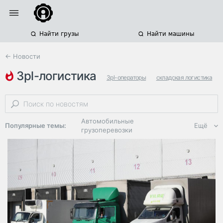
Найти грузы
Найти машины
← Новости
3pl-логистика
3pl-операторы
складская логистика
российская логистика
Автомобильные
Популярные темы:
Ещё
грузоперевозки
Региональная
логистика
ЭДО, ИТ в
логистике
Дороги,
инфраструктура