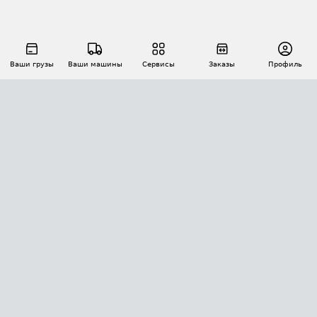
Ваши грузы
Ваши машины
Сервисы
Заказы
Профиль
АВТОМАТИЗАЦИЯ ПЕРЕВОЗОК
Площадки
Заказы
Торги
Тендеры
АТИ-Доки
GPS-мониторинг
АТИ Мессенджер
Цепочки грузов
API ATI.SU
ПОЛЕЗНОЕ
Расчет расстояний
БЕЗОПАСНОСТЬ
Академия ATI.SU
ATI.SU о безопасности
Звезды ATI.SU на вашем сайте
КОНТАКТЫ И ТАРИФЫ
Памятка по проверке контрагентов
Индекс ATI.SU FTL РФ