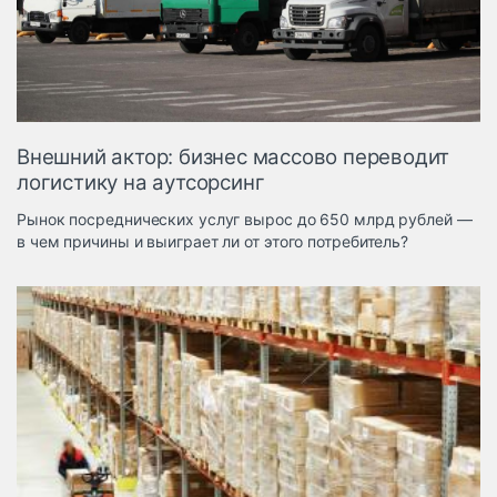
Логистика, грузы
Негабаритные и
опасные грузы
Безопасность и
страхование
Внешний актор: бизнес массово переводит
Таможня и ВЭД
логистику на аутсорсинг
Склады и
Рынок посреднических услуг вырос до 650 млрд рублей —
грузовые
в чем причины и выиграет ли от этого потребитель?
терминалы
Коммерческий
транспорт
Спецтехника
Автосервис,
запчасти, шины
Топливо, масла и
Дзен
автохимия