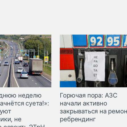
Горючая пора: АЗС
еднюю неделю
начали активно
ачнётся суета!»:
закрываться на ремон
куют
ребрендинг
ики, не