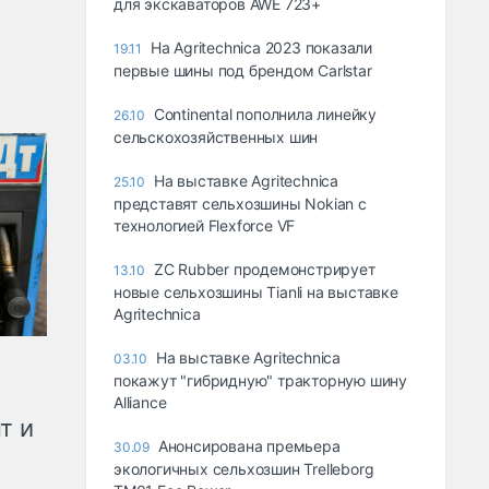
для экскаваторов AWE 723+
На Agritechnica 2023 показали
19.11
первые шины под брендом Carlstar
Continental пополнила линейку
26.10
сельскохозяйственных шин
На выставке Agritechnica
25.10
представят сельхозшины Nokian с
технологией Flexforce VF
ZC Rubber продемонстрирует
13.10
новые сельхозшины Tianli на выставке
Agritechnica
На выставке Agritechnica
03.10
покажут "гибридную" тракторную шину
Alliance
т и
Анонсирована премьера
30.09
экологичных сельхозшин Trelleborg