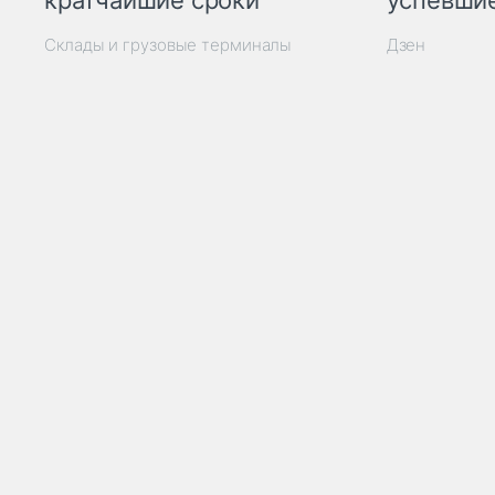
кратчайшие сроки
успевшие
Склады и грузовые терминалы
Дзен