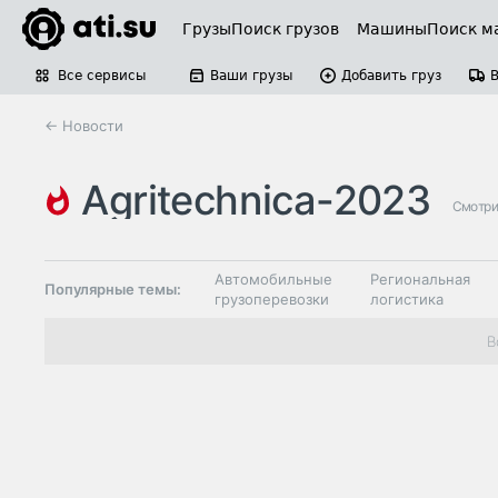
Грузы
Поиск грузов
Машины
Поиск м
Все сервисы
Ваши грузы
Добавить груз
← Новости
agritechnica-2023
Смотри
Автомобильные
Региональная
Популярные темы:
грузоперевозки
логистика
Склады и
В
Таможня и ВЭД
грузовые
терминалы