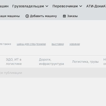
ашин
Грузовладельцам
Перевозчикам
АТИ-Доки
А
Ваши машины
Добавить машину
Заказы
те также
шины для спецтехники
выставки
новинки
ЭДО, ИТ в
Дороги,
Н
Логистика, грузы
логистике
инфраструктура
о
Коммерческий
Автосервис,
Топливо,
се публикации
Спецтехника
транспорт
запчасти, шины
автохим