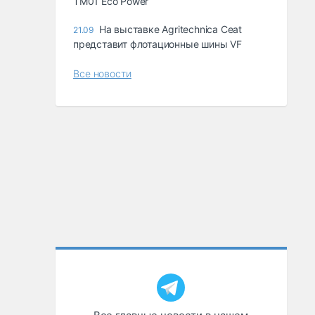
TM01 Eco Power
На выставке Agritechnica Ceat
21.09
представит флотационные шины VF
Все новости