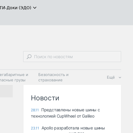
ТИ-Доки (ЭДО)
егабаритные и
Безопасность и
Ещё
пасные грузы
страхование
 масла и
Дзен
ия
Новости
Представлены новые шины с
28.11
технологией CupWheel от Galileo
Apollo разработала новые шины
23.11