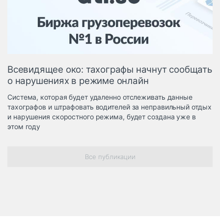
Логистика, грузы
Негабаритные и
опасные грузы
Безопасность и
страхование
Всевидящее око: тахографы начнут сообщать
Таможня и ВЭД
о нарушениях в режиме онлайн
Склады и
Система, которая будет удаленно отслеживать данные
грузовые
тахографов и штрафовать водителей за неправильный отдых
терминалы
и нарушения скоростного режима, будет создана уже в
Коммерческий
этом году
транспорт
Спецтехника
Все публикации
Автосервис,
запчасти, шины
Топливо, масла и
Дзен
автохимия