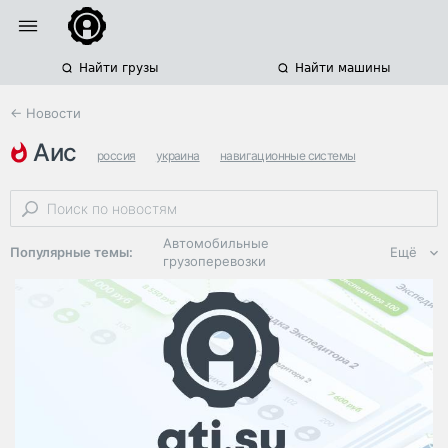
Найти грузы
Найти машины
← Новости
аис
россия
украина
навигационные системы
Автомобильные
Популярные темы:
Ещё
грузоперевозки
Региональная
логистика
ЭДО, ИТ в
логистике
Дороги,
инфраструктура