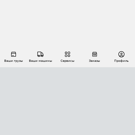
Ваши грузы
Ваши машины
Сервисы
Заказы
Профиль
АВТОМАТИЗАЦИЯ ПЕРЕВОЗОК
Площадки
Заказы
Торги
Тендеры
АТИ-Доки
GPS-мониторинг
АТИ Мессенджер
Цепочки грузов
API ATI.SU
ПОЛЕЗНОЕ