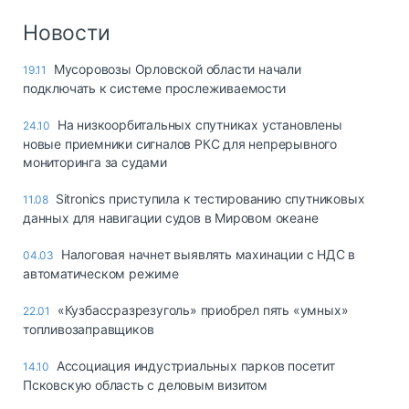
Новости
Мусоровозы Орловской области начали
19.11
подключать к системе прослеживаемости
На низкоорбитальных спутниках установлены
24.10
новые приемники сигналов РКС для непрерывного
мониторинга за судами
Sitronics приступила к тестированию спутниковых
11.08
данных для навигации судов в Мировом океане
Налоговая начнет выявлять махинации с НДС в
04.03
автоматическом режиме
«Кузбассразрезуголь» приобрел пять «умных»
22.01
топливозаправщиков
Ассоциация индустриальных парков посетит
14.10
Псковскую область с деловым визитом