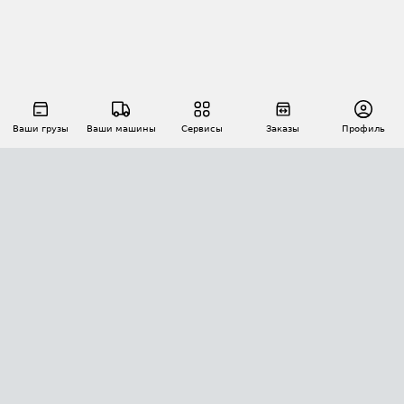
Ваши грузы
Ваши машины
Сервисы
Заказы
Профиль
АВТОМАТИЗАЦИЯ ПЕРЕВОЗОК
Площадки
Заказы
Торги
Тендеры
АТИ-Доки
GPS-мониторинг
АТИ Мессенджер
Цепочки грузов
API ATI.SU
ПОЛЕЗНОЕ
Расчет расстояний
БЕЗОПАСНОСТЬ
Академия ATI.SU