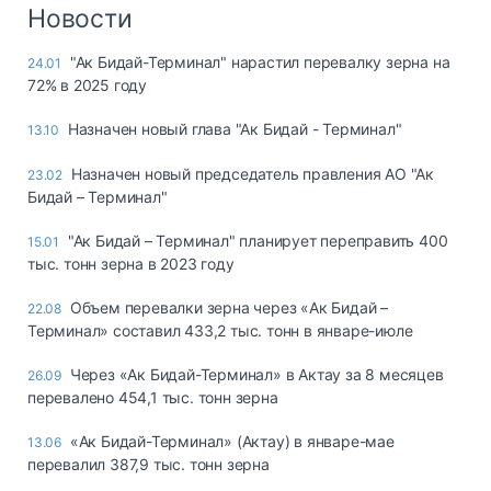
Логистика, грузы
Новости
Негабаритные и
"Ак Бидай-Терминал" нарастил перевалку зерна на
24.01
опасные грузы
72% в 2025 году
Безопасность и
страхование
Назначен новый глава "Ак Бидай - Терминал"
13.10
Таможня и ВЭД
Назначен новый председатель правления АО "Ак
23.02
Бидай – Терминал"
Склады и
грузовые
"Ак Бидай – Терминал" планирует переправить 400
15.01
терминалы
тыс. тонн зерна в 2023 году
Коммерческий
транспорт
Объем перевалки зерна через «Ак Бидай –
22.08
Терминал» составил 433,2 тыс. тонн в январе-июле
Спецтехника
Через «Ак Бидай-Терминал» в Актау за 8 месяцев
26.09
Автосервис,
перевалено 454,1 тыс. тонн зерна
запчасти, шины
Топливо, масла и
«Ак Бидай-Терминал» (Актау) в январе-мае
13.06
Дзен
автохимия
перевалил 387,9 тыс. тонн зерна