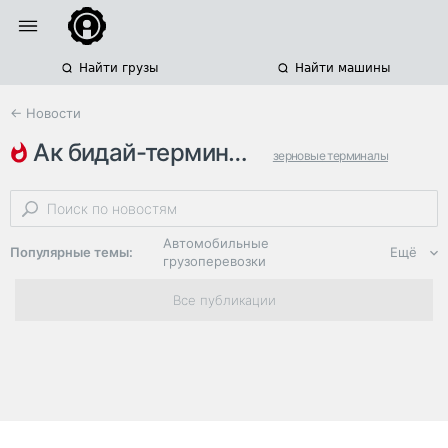
Найти грузы
Найти машины
← Новости
ак бидай-терминал
зерновые терминалы
морские терминалы
порт актау
Автомобильные
Популярные темы:
Ещё
грузоперевозки
Региональная
Все публикации
логистика
ЭДО, ИТ в
логистике
Дороги,
инфраструктура