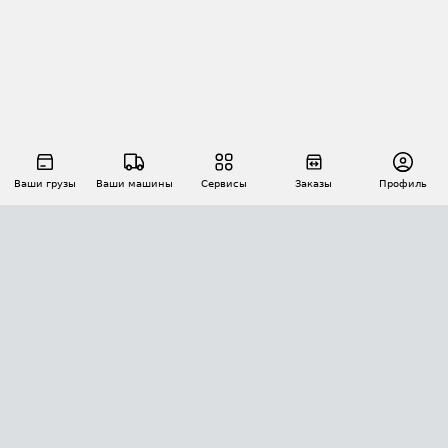
Ваши грузы
Ваши машины
Сервисы
Заказы
Профиль
АВТОМАТИЗАЦИЯ ПЕРЕВОЗОК
Площадки
Заказы
Торги
Тендеры
АТИ-Доки
GPS-мониторинг
АТИ Мессенджер
Цепочки грузов
API ATI.SU
ПОЛЕЗНОЕ