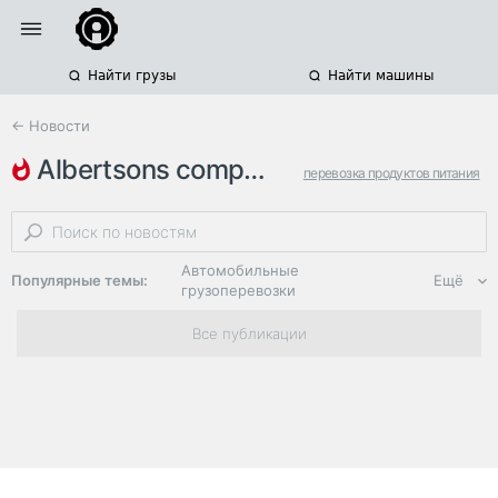
Найти грузы
Найти машины
← Новости
albertsons companies
перевозка продуктов питания
сша
ритейлеры
Автомобильные
Популярные темы:
Ещё
грузоперевозки
Региональная
Все публикации
логистика
ЭДО, ИТ в
логистике
Дороги,
инфраструктура