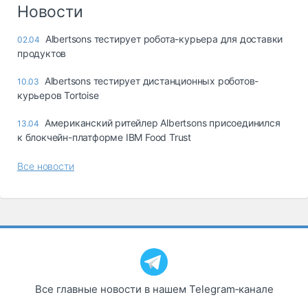
Логистика, грузы
Новости
Негабаритные и
Albertsons тестирует робота-курьера для доставки
02.04
опасные грузы
продуктов
Безопасность и
страхование
Albertsons тестирует дистанционных роботов-
10.03
курьеров Tortoise
Таможня и ВЭД
Американский ритейлер Albertsons присоединился
13.04
Склады и
к блокчейн-платформе IBM Food Trust
грузовые
терминалы
Все новости
Коммерческий
транспорт
Спецтехника
Автосервис,
запчасти, шины
Топливо, масла и
Дзен
автохимия
Все главные новости в нашем Telegram‑канале