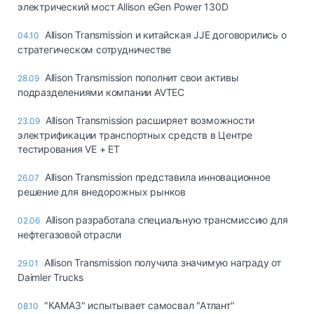
электрический мост Allison eGen Power 130D
Allison Transmission и китайская JJE договорились о
04.10
стратегическом сотрудничестве
Allison Transmission пополнит свои активы
28.09
подразделениями компании AVTEC
Allison Transmission расширяет возможности
23.09
электрификации транспортных средств в Центре
тестирования VE + ET
Allison Transmission представила инновационное
26.07
решение для внедорожных рынков
Allison разработала специальную трансмиссию для
02.06
нефтегазовой отрасли
Allison Transmission получила значимую награду от
29.01
Daimler Trucks
"КАМАЗ" испытывает самосвал "Атлант"
08.10