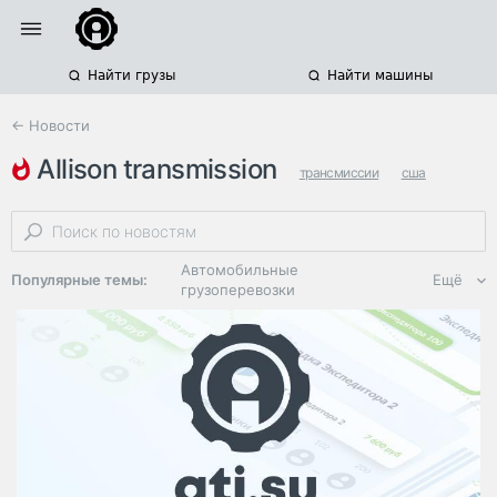
Найти грузы
Найти машины
← Новости
allison transmission
трансмиссии
сша
коробки передач
Автомобильные
Популярные темы:
Ещё
грузоперевозки
Региональная
логистика
ЭДО, ИТ в
логистике
Дороги,
инфраструктура