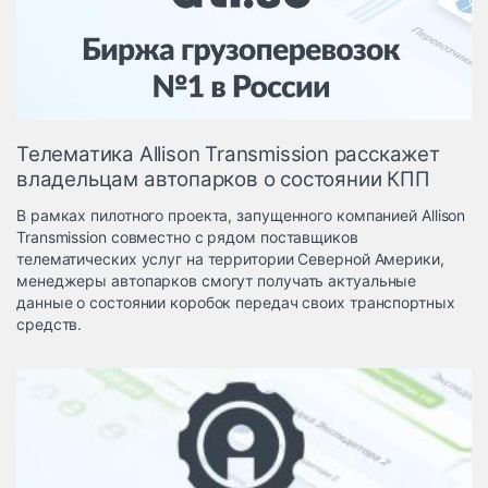
Логистика, грузы
Негабаритные и
опасные грузы
Безопасность и
страхование
Телематика Allison Transmission расскажет
Таможня и ВЭД
владельцам автопарков о состоянии КПП
Склады и
В рамках пилотного проекта, запущенного компанией Allison
грузовые
Transmission совместно с рядом поставщиков
терминалы
телематических услуг на территории Северной Америки,
Коммерческий
менеджеры автопарков смогут получать актуальные
транспорт
данные о состоянии коробок передач своих транспортных
средств.
Спецтехника
Автосервис,
запчасти, шины
Топливо, масла и
Дзен
автохимия