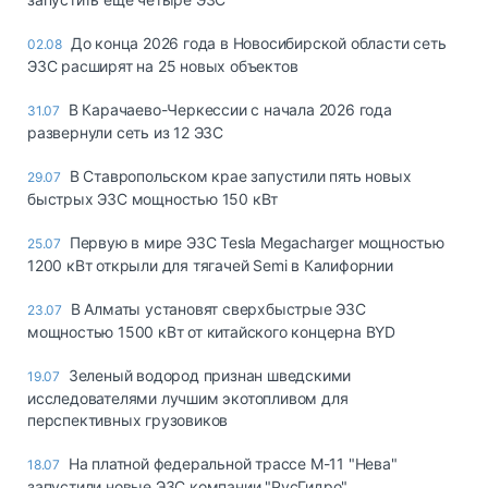
До конца 2026 года в Новосибирской области сеть
02.08
ЭЗС расширят на 25 новых объектов
В Карачаево-Черкессии с начала 2026 года
31.07
развернули сеть из 12 ЭЗС
В Ставропольском крае запустили пять новых
29.07
быстрых ЭЗС мощностью 150 кВт
Первую в мире ЭЗС Tesla Megacharger мощностью
25.07
1200 кВт открыли для тягачей Semi в Калифорнии
В Алматы установят сверхбыстрые ЭЗС
23.07
мощностью 1500 кВт от китайского концерна BYD
Зеленый водород признан шведскими
19.07
исследователями лучшим экотопливом для
перспективных грузовиков
На платной федеральной трассе М-11 "Нева"
18.07
запустили новые ЭЗС компании "РусГидро"