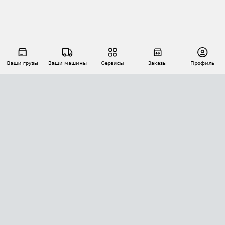
Ваши грузы
Ваши машины
Сервисы
Заказы
Профиль
АВТОМАТИЗАЦИЯ ПЕРЕВОЗОК
Площадки
Заказы
Торги
Тендеры
АТИ-Доки
GPS-мониторинг
АТИ Мессенджер
Цепочки грузов
API ATI.SU
ПОЛЕЗНОЕ
Расчет расстояний
БЕЗОПАСНОСТЬ
Академия ATI.SU
ATI.SU о безопасности