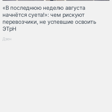
«В последнюю неделю августа
начнётся суета!»: чем рискуют
перевозчики, не успевшие освоить
ЭТрН
Дзен