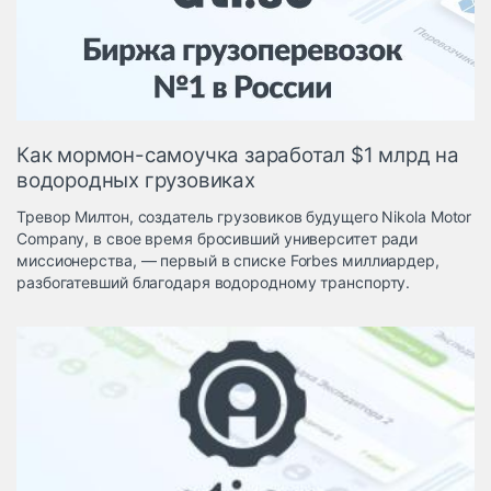
Логистика, грузы
Негабаритные и
опасные грузы
Безопасность и
страхование
Как мормон-самоучка заработал $1 млрд на
Таможня и ВЭД
водородных грузовиках
Склады и
Тревор Милтон, создатель грузовиков будущего Nikola Motor
грузовые
Company, в свое время бросивший университет ради
терминалы
миссионерства, — первый в списке Forbes миллиардер,
Коммерческий
разбогатевший благодаря водородному транспорту.
транспорт
Спецтехника
Автосервис,
запчасти, шины
Топливо, масла и
Дзен
автохимия