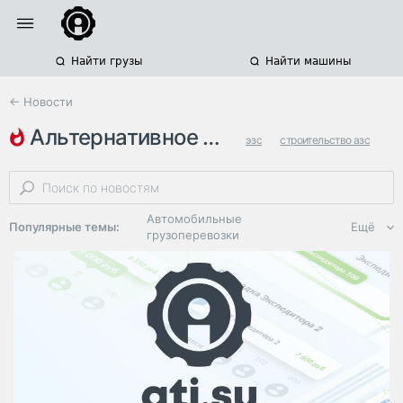
Найти грузы
Найти машины
← Новости
альтернативное топливо
эзс
строительство азс
продажа топлива
Автомобильные
Популярные темы:
Ещё
грузоперевозки
Региональная
логистика
ЭДО, ИТ в
логистике
Дороги,
инфраструктура