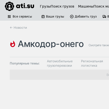
Грузы
Поиск грузов
Машины
Поиск м
Все сервисы
Ваши грузы
Добавить груз
← Новости
амкодор-онего
Смотрите такж
Автомобильные
Региональная
Популярные темы:
грузоперевозки
логистика
Склады и
В
Таможня и ВЭД
грузовые
терминалы