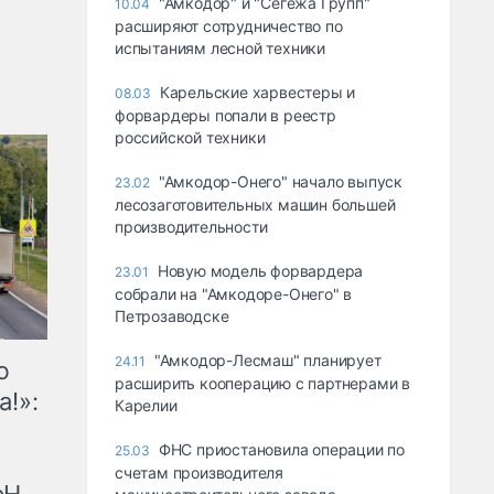
"Амкодор" и "Сегежа Групп"
10.04
расширяют сотрудничество по
испытаниям лесной техники
Карельские харвестеры и
08.03
форвардеры попали в реестр
российской техники
"Амкодор-Онего" начало выпуск
23.02
лесозаготовительных машин большей
производительности
Новую модель форвардера
23.01
собрали на "Амкодоре-Онего" в
Петрозаводске
"Амкодор-Лесмаш" планирует
24.11
ю
расширить кооперацию с партнерами в
а!»:
Карелии
ФНС приостановила операции по
25.03
счетам производителя