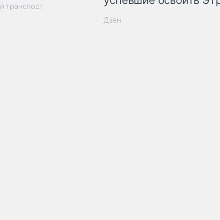
успевшие освоить ЭТ
й транспорт
Дзен