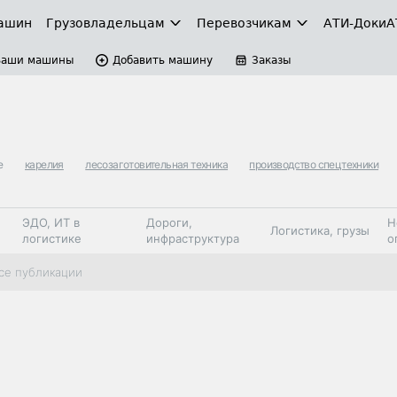
ашин
Грузовладельцам
Перевозчикам
АТИ-Доки
А
Ваши машины
Добавить машину
Заказы
е
карелия
лесозаготовительная техника
производство спецтехники
ЭДО, ИТ в
Дороги,
Н
Логистика, грузы
логистике
инфраструктура
о
Коммерческий
Автосервис,
Топливо,
се публикации
Спецтехника
транспорт
запчасти, шины
автохим