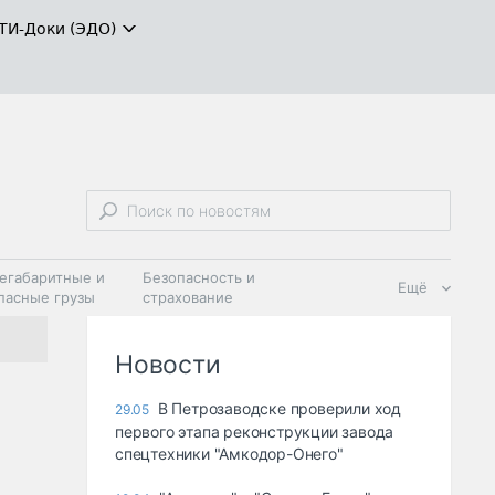
ТИ-Доки (ЭДО)
егабаритные и
Безопасность и
Ещё
пасные грузы
страхование
 масла и
Дзен
ия
Новости
В Петрозаводске проверили ход
29.05
первого этапа реконструкции завода
спецтехники "Амкодор-Онего"