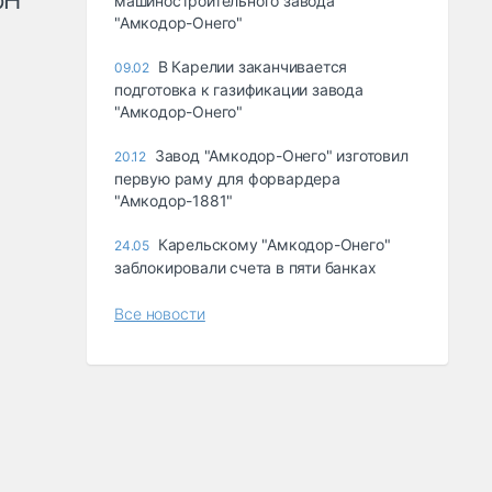
рН
машиностроительного завода
"Амкодор-Онего"
В Карелии заканчивается
09.02
подготовка к газификации завода
"Амкодор-Онего"
Завод "Амкодор-Онего" изготовил
20.12
первую раму для форвардера
"Амкодор-1881"
Карельскому "Амкодор-Онего"
24.05
заблокировали счета в пяти банках
Все новости