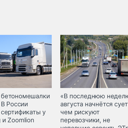
 бетономешалки
«В последнюю недел
 В России
августа начнётся сует
 сертификаты у
чем рискуют
 и Zoomlion
перевозчики, не