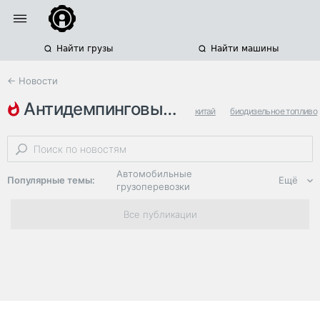
Найти грузы
Найти машины
← Новости
антидемпинговые пошлины
китай
биодизельное топливо
импорт топлива
Автомобильные
Популярные темы:
Ещё
грузоперевозки
Региональная
Все публикации
логистика
ЭДО, ИТ в
логистике
Дороги,
инфраструктура