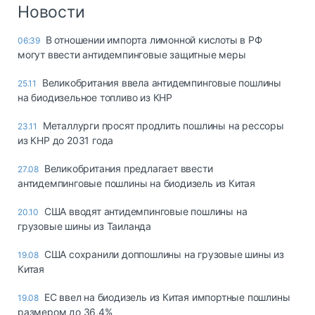
Логистика, грузы
Новости
Негабаритные и
В отношении импорта лимонной кислоты в РФ
06:39
опасные грузы
могут ввести антидемпинговые защитные меры
Безопасность и
страхование
Великобритания ввела антидемпинговые пошлины
25.11
на биодизельное топливо из КНР
Таможня и ВЭД
Металлурги просят продлить пошлины на рессоры
23.11
Склады и
из КНР до 2031 года
грузовые
терминалы
Великобритания предлагает ввести
27.08
Коммерческий
антидемпинговые пошлины на биодизель из Китая
транспорт
США вводят антидемпинговые пошлины на
20.10
Спецтехника
грузовые шины из Таиланда
Автосервис,
США сохранили доппошлины на грузовые шины из
19.08
запчасти, шины
Китая
Топливо, масла и
Дзен
автохимия
ЕС ввел на биодизель из Китая импортные пошлины
19.08
размером до 36,4%