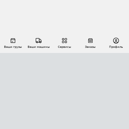
Ваши грузы
Ваши машины
Сервисы
Заказы
Профиль
АВТОМАТИЗАЦИЯ ПЕРЕВОЗОК
Площадки
Заказы
Торги
Тендеры
АТИ-Доки
GPS-мониторинг
АТИ Мессенджер
Цепочки грузов
API ATI.SU
ПОЛЕЗНОЕ
Расчет расстояний
БЕЗОПАСНОСТЬ