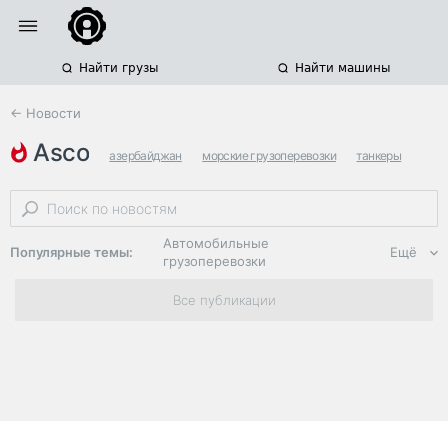
Найти грузы
Найти машины
← Новости
asco
азербайджан
морские грузоперевозки
танкеры
Автомобильные
Популярные темы:
Ещё
грузоперевозки
Региональная
Все публикации
логистика
ЭДО, ИТ в
логистике
Дороги,
инфраструктура