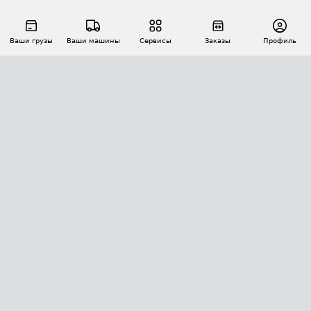
Ваши грузы
Ваши машины
Сервисы
Заказы
Профиль
АВТОМАТИЗАЦИЯ ПЕРЕВОЗОК
Площадки
Заказы
Торги
Тендеры
АТИ-Доки
GPS-мониторинг
АТИ Мессенджер
Цепочки грузов
API ATI.SU
ПОЛЕЗНОЕ
Расчет расстояний
БЕЗОПАСНОСТЬ
Академия ATI.SU
ATI.SU о безопасности
Звезды ATI.SU на вашем сайте
КОНТАКТЫ И ТАРИФЫ
Памятка по проверке контрагентов
Индекс ATI.SU FTL РФ
О системе ATI.SU
Светофор+
Средние ставки
ИНФОРМАЦИЯ