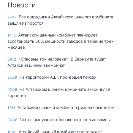
Логистика, грузы
Новости
Негабаритные и
Все сотрудники Алтайского шинного комбината
27.02
опасные грузы
вышли из простоя
Безопасность и
страхование
Алтайский шинный комбинат планирует
14.12
восстановить 50% мощности заводов в течение трех
Таможня и ВЭД
месяцев
Склады и
«Спасены три человека». В Барнауле тушат
09.12
грузовые
Алтайский шинный комбинат
терминалы
Коммерческий
На территории АШК произошел пожар
20.09
транспорт
На Алтайском шинном комбинате закончился
02.06
Спецтехника
карантин
Автосервис,
Алтайский шинный комбинат признан банкротом
12.11
запчасти, шины
Топливо, масла и
Nortec выпускает обновленные сельхозшины
30.08
Дзен
автохимия
Алтайский шинный комбинат продолжает
16.08