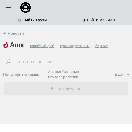
Найти грузы
Найти машины
← Новости
ашк
алтайский край
производство шин
барнаул
Автомобильные
Популярные темы:
Ещё
грузоперевозки
Региональная
Все публикации
логистика
ЭДО, ИТ в
логистике
Дороги,
инфраструктура