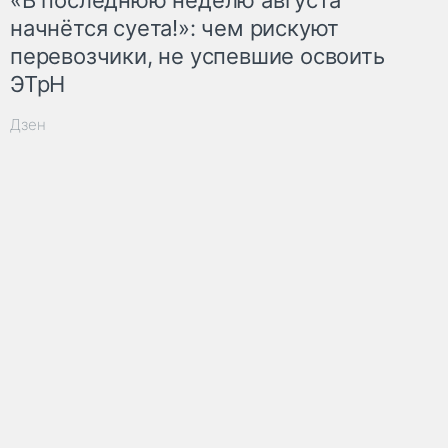
«В последнюю неделю августа
начнётся суета!»: чем рискуют
перевозчики, не успевшие освоить
ЭТрН
Дзен