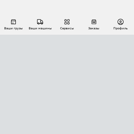
Ваши грузы
Ваши машины
Сервисы
Заказы
Профиль
АВТОМАТИЗАЦИЯ ПЕРЕВОЗОК
Площадки
Заказы
Торги
Тендеры
АТИ-Доки
GPS-мониторинг
АТИ Мессенджер
Цепочки грузов
API ATI.SU
ПОЛЕЗНОЕ
Расчет расстояний
БЕЗОПАСНОСТЬ
Академия ATI.SU
ATI.SU о безопасности
Звезды ATI.SU на вашем сайте
КОНТАКТЫ И ТАРИФЫ
Памятка по проверке контрагентов
Индекс ATI.SU FTL РФ