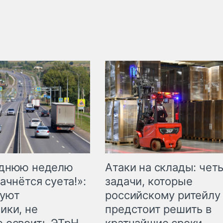
еднюю неделю
Атаки на склады: чет
ачнётся суета!»:
задачи, которые
куют
российскому ритейлу
ики, не
предстоит решить в