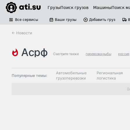
Грузы
Поиск грузов
Машины
Поиск м
Все сервисы
Ваши грузы
Добавить груз
← Новости
асрф
Смотрите также
перевозка рыбы
россия
Автомобильные
Региональная
Популярные темы:
грузоперевозки
логистика
Склады и
В
Таможня и ВЭД
грузовые
терминалы