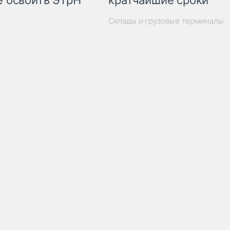
 освоить ЭТрН
кратчайшие сроки
Склады и грузовые терминалы