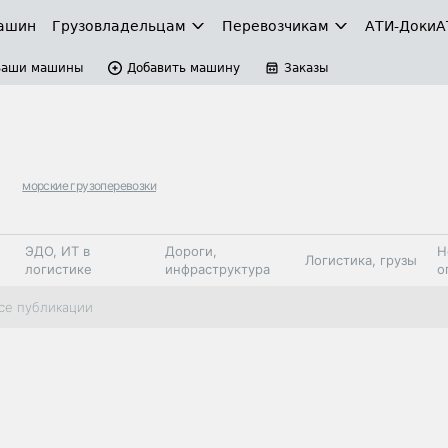
ашин
Грузовладельцам
Перевозчикам
АТИ-Доки
А
Ваши машины
Добавить машину
Заказы
морские грузоперевозки
ЭДО, ИТ в
Дороги,
Н
Логистика, грузы
логистике
инфраструктура
о
Коммерческий
Автосервис,
Топливо,
се публикации
Спецтехника
транспорт
запчасти, шины
автохим