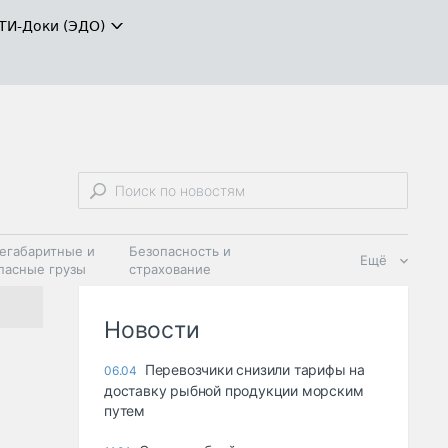
ТИ-Доки (ЭДО)
егабаритные и
Безопасность и
Ещё
пасные грузы
страхование
 масла и
Дзен
ия
Новости
Перевозчики снизили тарифы на
06.04
доставку рыбной продукции морским
путем