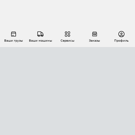
Ваши грузы
Ваши машины
Сервисы
Заказы
Профиль
АВТОМАТИЗАЦИЯ ПЕРЕВОЗОК
Площадки
Заказы
Торги
Тендеры
АТИ-Доки
GPS-мониторинг
АТИ Мессенджер
Цепочки грузов
API ATI.SU
ПОЛЕЗНОЕ
Расчет расстояний
БЕЗОПАСНОСТЬ
Академия ATI.SU