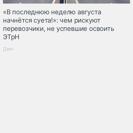
«В последнюю неделю августа
начнётся суета!»: чем рискуют
перевозчики, не успевшие освоить
ЭТрН
Дзен