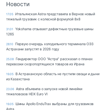
Логистика, грузы
Новости
Негабаритные и
Итальянская Astra представила в Верное новый
17.05
опасные грузы
тяжелый грузовик с колесной формулой 8x8
Безопасность и
страхование
Yokohama отзывает дефектные грузовые шины
31.01
126S
Таможня и ВЭД
Первую очередь холодильного терминала ОЭЗ
28.10
Склады и
Астрахани запустят в 2026 году
грузовые
терминалы
Гендиректор ООО "Астра" рассказал о планах
25.08
Коммерческий
перевозки скоропортящихся товаров из Ирана
транспорт
В Астраханскую область не пустили овощи и дыни
19.05
Спецтехника
из Казахстана
Автосервис,
Astra объявила о запуске новой линейки
23.06
запчасти, шины
тяжеловозов HDX Euro VI
Топливо, масла и
Дзен
автохимия
Шины Apollo EnduTrax выбраны для грузовиков
19.05
Astra