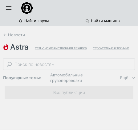
Найти грузы
Найти машины
← Новости
astra
сельскохозяйственная техника
строительная техника
планы
Автомобильные
Популярные темы:
Ещё
грузоперевозки
Региональная
Все публикации
логистика
ЭДО, ИТ в
логистике
Дороги,
инфраструктура