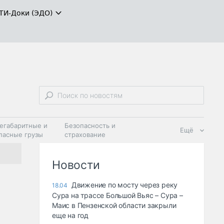
ТИ-Доки (ЭДО)
егабаритные и
Безопасность и
Ещё
пасные грузы
страхование
 масла и
Дзен
ия
Новости
Движение по мосту через реку
18.04
Сура на трассе Большой Вьяс – Сура –
Маис в Пензенской области закрыли
еще на год