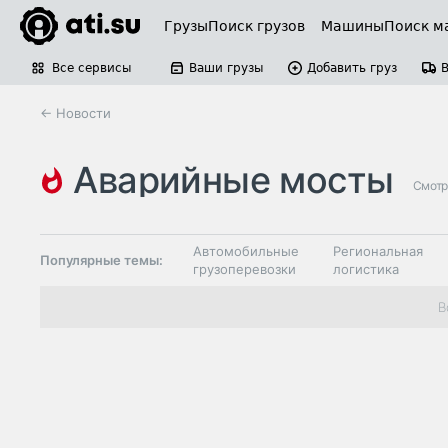
Грузы
Поиск грузов
Машины
Поиск м
Все сервисы
Ваши грузы
Добавить груз
← Новости
аварийные мосты
Смотр
Автомобильные
Региональная
Популярные темы:
грузоперевозки
логистика
Склады и
В
Таможня и ВЭД
грузовые
терминалы