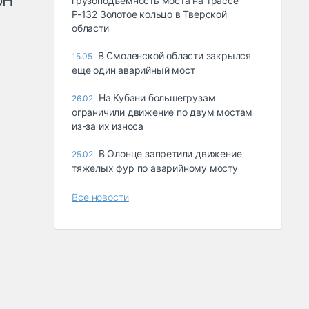
рН
грузоподъемность моста на трассе
Р-132 Золотое кольцо в Тверской
области
В Смоленской области закрылся
15.05
еще один аварийный мост
На Кубани большегрузам
26.02
ограничили движение по двум мостам
из-за их износа
В Олонце запретили движение
25.02
тяжелых фур по аварийному мосту
Все новости