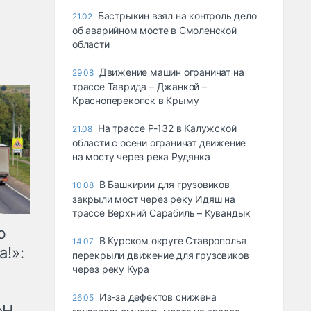
Бастрыкин взял на контроль дело
21.02
об аварийном мосте в Смоленской
области
Движение машин ограничат на
29.08
трассе Таврида – Джанкой –
Красноперекопск в Крыму
На трассе Р-132 в Калужской
21.08
области с осени ограничат движение
на мосту через река Рудянка
В Башкирии для грузовиков
10.08
закрыли мост через реку Идяш на
трассе Верхний Сарабиль – Кувандык
ю
В Курском округе Ставрополья
14.07
а!»:
перекрыли движение для грузовиков
через реку Кура
Из-за дефектов снижена
26.05