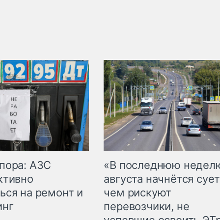
пора: АЗС
«В последнюю недел
ктивно
августа начнётся сует
ься на ремонт и
чем рискуют
инг
перевозчики, не