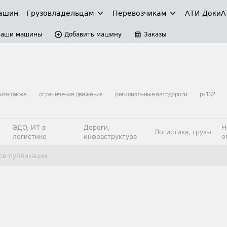
ашин
Грузовладельцам
Перевозчикам
АТИ-Доки
А
Ваши машины
Добавить машину
Заказы
ите также
ограничение движения
региональные автодороги
р-132
ЭДО, ИТ в
Дороги,
Н
Логистика, грузы
логистике
инфраструктура
о
Коммерческий
Автосервис,
Топливо,
се публикации
Спецтехника
транспорт
запчасти, шины
автохим