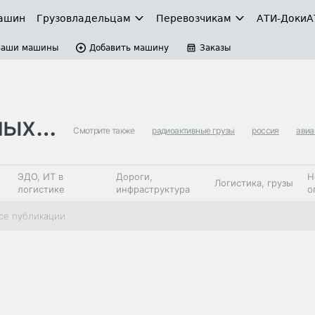
ашин
Грузовладельцам
Перевозчикам
АТИ-Доки
А
Ваши машины
Добавить машину
Заказы
узов
Смотрите также
радиоактивные грузы
россия
авиа
ЭДО, ИТ в
Дороги,
Н
Логистика, грузы
логистике
инфраструктура
о
Коммерческий
Автосервис,
Топливо,
се публикации
Спецтехника
транспорт
запчасти, шины
автохим