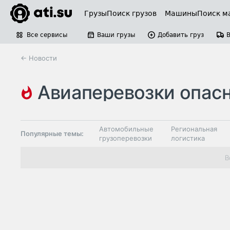
Грузы
Поиск грузов
Машины
Поиск м
Все сервисы
Ваши грузы
Добавить груз
← Новости
авиаперевозки опасных гр
Автомобильные
Региональная
Популярные темы:
грузоперевозки
логистика
Склады и
В
Таможня и ВЭД
грузовые
терминалы