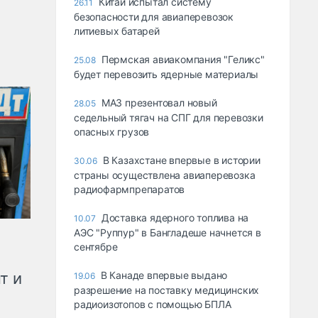
Китай испытал систему
26.11
безопасности для авиаперевозок
литиевых батарей
Пермская авиакомпания "Геликс"
25.08
будет перевозить ядерные материалы
МАЗ презентовал новый
28.05
седельный тягач на СПГ для перевозки
опасных грузов
В Казахстане впервые в истории
30.06
страны осуществлена авиаперевозка
радиофармпрепаратов
Доставка ядерного топлива на
10.07
АЭС "Руппур" в Бангладеше начнется в
сентябре
В Канаде впервые выдано
т и
19.06
разрешение на поставку медицинских
радиоизотопов с помощью БПЛА