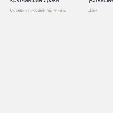
кратчайшие сроки
успевшие
Склады и грузовые терминалы
Дзен