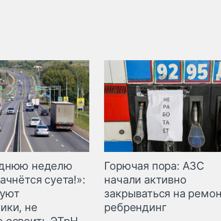
Горючая пора: АЗС
еднюю неделю
начали активно
ачнётся суета!»:
закрываться на ремон
куют
ребрендинг
ики, не