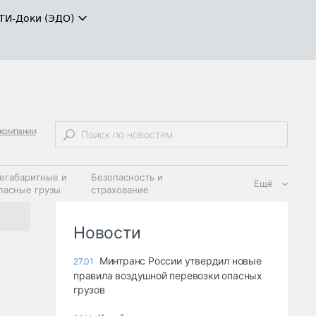
ТИ-Доки (ЭДО)
компании
егабаритные и
Безопасность и
Ещё
пасные грузы
страхование
 масла и
Дзен
ия
Новости
Минтранс России утвердил новые
27.01
правила воздушной перевозки опасных
грузов