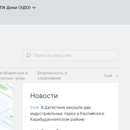
ТИ-Доки (ЭДО)
егабаритные и
Безопасность и
Ещё
пасные грузы
страхование
 масла и
Дзен
ия
Новости
В Дагестане закрыли два
21.06
индустриальных парка в Каспийске и
Карабудахкентском районе