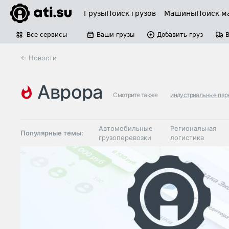
Грузы
Поиск грузов
Машины
Поиск м
Все сервисы
Ваши грузы
Добавить груз
← Новости
аврора
Смотрите также
индустриальные пар
Автомобильные
Региональная
Популярные темы:
грузоперевозки
логистика
Склады и
Таможня и ВЭД
грузовые
терминалы