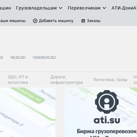
ашин
Грузовладельцам
Перевозчикам
АТИ-Доки
А
Ваши машины
Добавить машину
Заказы
ки
дагестан
производство
ЭДО, ИТ в
Дороги,
Н
Логистика, грузы
логистике
инфраструктура
о
Коммерческий
Автосервис,
Топливо,
Спецтехника
транспорт
запчасти, шины
автохим