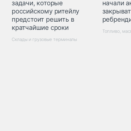
начали а
задачи, которые
закрыват
российскому ритейлу
ребренд
предстоит решить в
кратчайшие сроки
Топливо, мас
Склады и грузовые терминалы