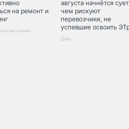
ктивно
августа начнётся сует
ься на ремонт и
чем рискуют
инг
перевозчики, не
успевшие освоить ЭТ
ла и автохимия
Дзен