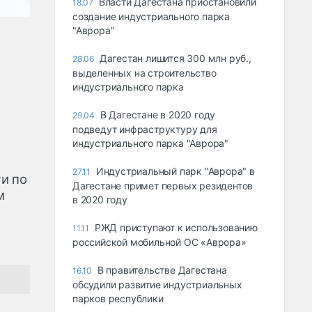
Власти Дагестана приостановили
18.07
создание индустриального парка
"Аврора"
Дагестан лишится 300 млн руб.,
28.06
выделенных на строительство
индустриального парка
В Дагестане в 2020 году
29.04
подведут инфраструктуру для
индустриального парка "Аврора"
Индустриальный парк "Аврора" в
27.11
и по
Дагестане примет первых резидентов
м
в 2020 году
РЖД приступают к использованию
11.11
российской мобильной ОС «Аврора»
В правительстве Дагестана
16.10
обсудили развитие индустриальных
парков республики