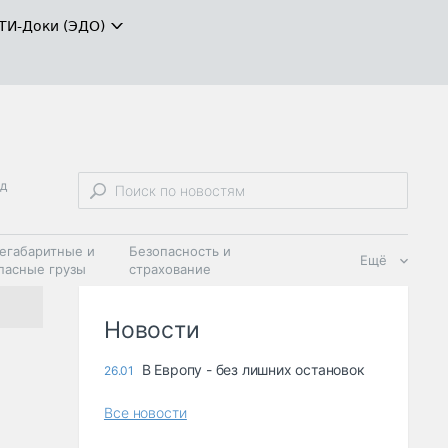
ТИ-Доки (ЭДО)
д
егабаритные и
Безопасность и
Ещё
пасные грузы
страхование
 масла и
Дзен
ия
Новости
В Европу - без лишних остановок
26.01
Все новости