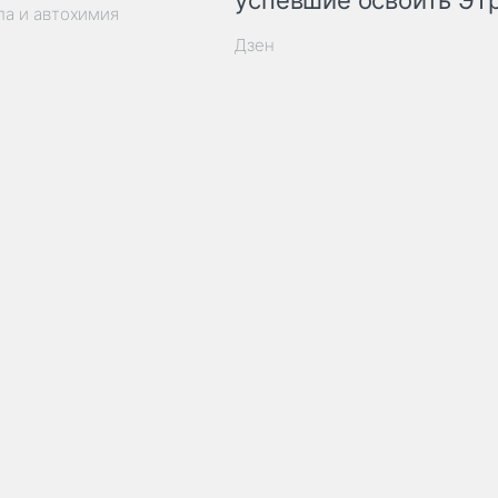
успевшие освоить ЭТ
ла и автохимия
Дзен