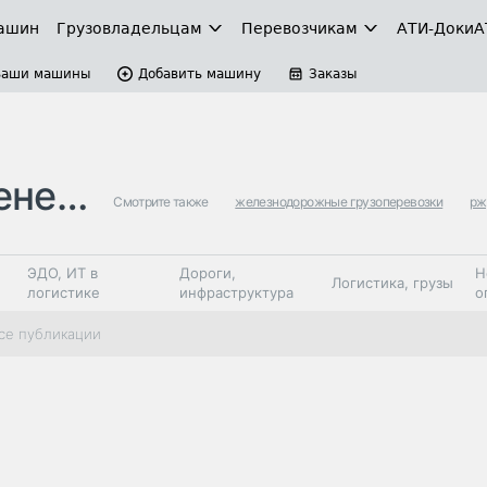
ашин
Грузовладельцам
Перевозчикам
АТИ-Доки
А
Ваши машины
Добавить машину
Заказы
ири…
Смотрите также
железнодорожные грузоперевозки
рж
ЭДО, ИТ в
Дороги,
Н
Логистика, грузы
логистике
инфраструктура
о
Коммерческий
Автосервис,
Топливо,
се публикации
Спецтехника
транспорт
запчасти, шины
автохим