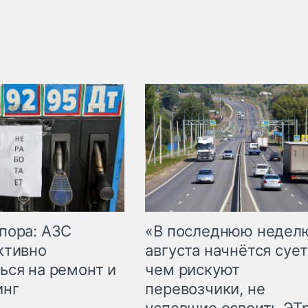
пора: АЗС
«В последнюю недел
ктивно
августа начнётся сует
ься на ремонт и
чем рискуют
инг
перевозчики, не