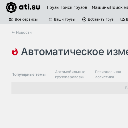
Грузы
Поиск грузов
Машины
Поиск м
Все сервисы
Ваши грузы
Добавить груз
← Новости
автоматическое изменение ш
тальго
Автомобильные
Региональная
Популярные темы:
грузоперевозки
логистика
Склады и
В
Таможня и ВЭД
грузовые
терминалы