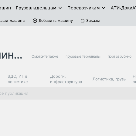
ашин
Грузовладельцам
Перевозчикам
АТИ-Доки
А
Ваши машины
Добавить машину
Заказы
алы
Смотрите также
грузовые терминалы
порт зарубино
ЭДО, ИТ в
Дороги,
Н
Логистика, грузы
логистике
инфраструктура
о
Коммерческий
Автосервис,
Топливо,
се публикации
Спецтехника
транспорт
запчасти, шины
автохим