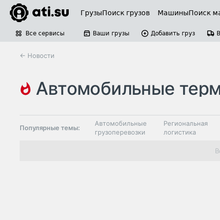
Грузы
Поиск грузов
Машины
Поиск м
Все сервисы
Ваши грузы
Добавить груз
← Новости
автомобильные термин
Автомобильные
Региональная
Популярные темы:
грузоперевозки
логистика
Склады и
В
Таможня и ВЭД
грузовые
терминалы