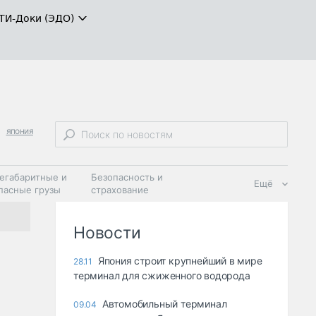
ТИ-Доки (ЭДО)
япония
егабаритные и
Безопасность и
Ещё
пасные грузы
страхование
 масла и
Дзен
ия
Новости
Япония строит крупнейший в мире
28.11
терминал для сжиженного водорода
Автомобильный терминал
09.04