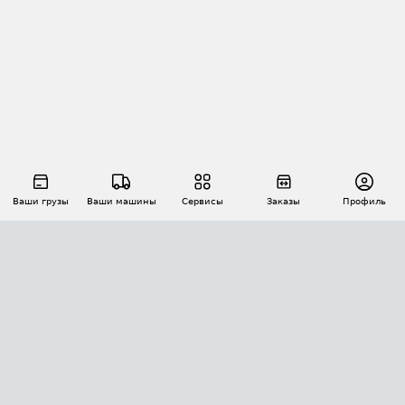
Ваши грузы
Ваши машины
Сервисы
Заказы
Профиль
АВТОМАТИЗАЦИЯ ПЕРЕВОЗОК
Площадки
Заказы
Торги
Тендеры
АТИ-Доки
GPS-мониторинг
АТИ Мессенджер
Цепочки грузов
API ATI.SU