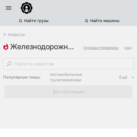
Найти грузы
Найти машины
← Новости
железнодорожные терминалы
грузовые терминалы
ржд
грузооборот
Автомобильные
Популярные темы:
Ещё
грузоперевозки
Региональная
Все публикации
логистика
ЭДО, ИТ в
логистике
Дороги,
инфраструктура