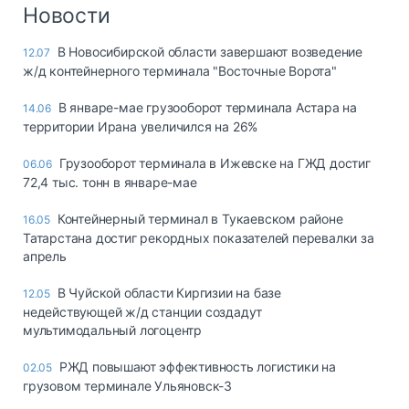
Логистика, грузы
Новости
Негабаритные и
В Новосибирской области завершают возведение
12.07
опасные грузы
ж/д контейнерного терминала "Восточные Ворота"
Безопасность и
страхование
В январе-мае грузооборот терминала Астара на
14.06
территории Ирана увеличился на 26%
Таможня и ВЭД
Грузооборот терминала в Ижевске на ГЖД достиг
06.06
Склады и
72,4 тыс. тонн в январе-мае
грузовые
терминалы
Контейнерный терминал в Тукаевском районе
16.05
Коммерческий
Татарстана достиг рекордных показателей перевалки за
транспорт
апрель
Спецтехника
В Чуйской области Киргизии на базе
12.05
недействующей ж/д станции создадут
Автосервис,
мультимодальный логоцентр
запчасти, шины
Топливо, масла и
РЖД повышают эффективность логистики на
02.05
Дзен
автохимия
грузовом терминале Ульяновск-3