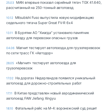
MAN впервые показал серийный тягач TGX 41.640,
25.03
рассчитанный на 250-тонный автопоезд
Mitsubishi Fuso выпустила новую модификацию
10.12
седельного тягача Super Great FV-R 6x4
В Бурятии АО "Хиагда" установило памятник
13.11
автопоезду для перевозки опасных грузов
Магнит тестирует автопоезда для грузоперевозок
04.06
по сети трасс ГК «Автодор»
«Магнит» тестирует автопоезда для
28.05
грузоперевозок
На дорогах Нидерландов появился уникальный
17.02
автопоезд для дорожно-строительных работ
В Китае представлен новый аэродинамический
17.11
автопоезд FAW Jiefang Xingyu
Фатальный рейс на М-4: воронежский суд решит
18.10