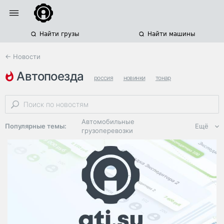
Найти грузы
Найти машины
← Новости
автопоезда
россия
новинки
тонар
Автомобильные
Популярные темы:
Ещё
грузоперевозки
Региональная
логистика
ЭДО, ИТ в
логистике
Дороги,
инфраструктура