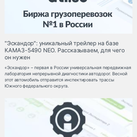
Логистика, грузы
Негабаритные и
опасные грузы
Безопасность и
страхование
"Эскандор": уникальный трейлер на базе
Таможня и ВЭД
КАМАЗ-5490 NEO. Рассказываем, для чего
он нужен
Склады и
грузовые
«Эскандор» – первая в России универсальная передвижная
терминалы
лаборатория непрерывной диагностики автодорог. Весной
Коммерческий
этот автомобиль отправится инспектировать трассы
транспорт
Южного федерального округа.
Спецтехника
Автосервис,
запчасти, шины
Топливо, масла и
Дзен
автохимия