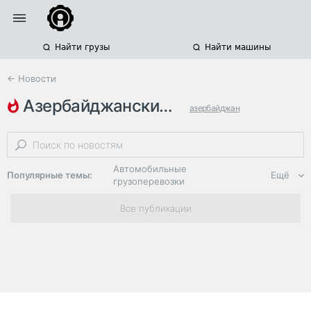
Найти грузы
Найти машины
← Новости
азербайджанские железные доро…
азербайджан
международные грузоперевозки
железнодорожные грузоперевозки
Автомобильные
Популярные темы:
Ещё
грузоперевозки
Региональная
Все публикации
логистика
ЭДО, ИТ в
логистике
Дороги,
инфраструктура