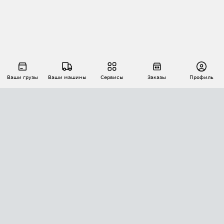
Ваши грузы
Ваши машины
Сервисы
Заказы
Профиль
АВТОМАТИЗАЦИЯ ПЕРЕВОЗОК
Площадки
Заказы
Торги
Тендеры
АТИ-Доки
GPS-мониторинг
АТИ Мессенджер
Цепочки грузов
API ATI.SU
ПОЛЕЗНОЕ
Расчет расстояний
БЕЗОПАСНОСТЬ