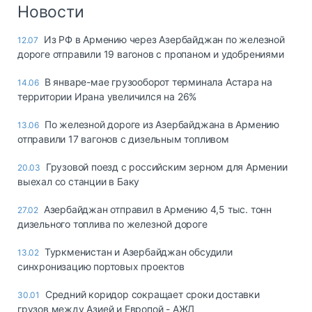
Логистика, грузы
Новости
Негабаритные и
Из РФ в Армению через Азербайджан по железной
12.07
опасные грузы
дороге отправили 19 вагонов с пропаном и удобрениями
Безопасность и
страхование
В январе-мае грузооборот терминала Астара на
14.06
территории Ирана увеличился на 26%
Таможня и ВЭД
По железной дороге из Азербайджана в Армению
13.06
Склады и
отправили 17 вагонов с дизельным топливом
грузовые
терминалы
Грузовой поезд с российским зерном для Армении
20.03
Коммерческий
выехал со станции в Баку
транспорт
Азербайджан отправил в Армению 4,5 тыс. тонн
27.02
Спецтехника
дизельного топлива по железной дороге
Автосервис,
Туркменистан и Азербайджан обсудили
13.02
запчасти, шины
синхронизацию портовых проектов
Топливо, масла и
Дзен
автохимия
Средний коридор сокращает сроки доставки
30.01
грузов между Азией и Европой - АЖД