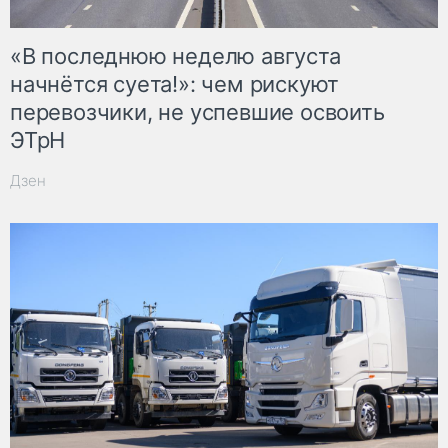
«В последнюю неделю августа
начнётся суета!»: чем рискуют
перевозчики, не успевшие освоить
ЭТрН
Дзен