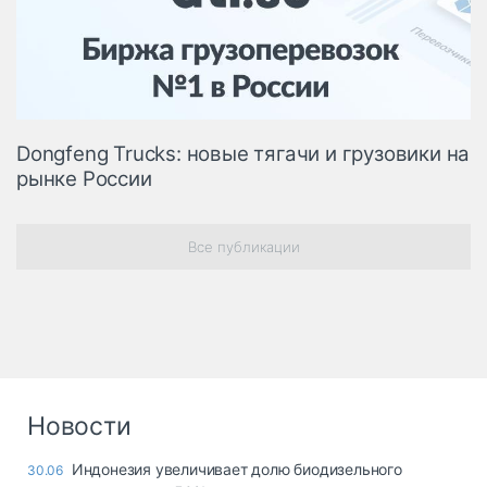
Логистика, грузы
Негабаритные и
опасные грузы
Безопасность и
страхование
Dongfeng Trucks: новые тягачи и грузовики на
Таможня и ВЭД
рынке России
Склады и
грузовые
терминалы
Все публикации
Коммерческий
транспорт
Спецтехника
Автосервис,
запчасти, шины
Новости
Топливо, масла и
Дзен
автохимия
Индонезия увеличивает долю биодизельного
30.06