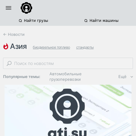
Найти грузы
Найти машины
← Новости
азия
биодизельное топливо
стандарты
экологичные технологии
Автомобильные
Популярные темы:
Ещё
грузоперевозки
Региональная
логистика
ЭДО, ИТ в
логистике
Дороги,
инфраструктура