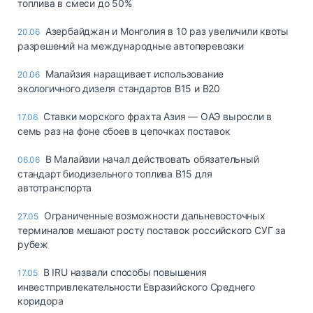
топлива в смеси до 50%
Азербайджан и Монголия в 10 раз увеличили квоты
20.06
разрешений на международные автоперевозки
Малайзия наращивает использование
20.06
экологичного дизеля стандартов B15 и B20
Ставки морского фрахта Азия — ОАЭ выросли в
17.06
семь раз на фоне сбоев в цепочках поставок
В Малайзии начал действовать обязательный
06.06
стандарт биодизельного топлива B15 для
автотранспорта
Ограниченные возможности дальневосточных
27.05
терминалов мешают росту поставок российского СУГ за
рубеж
В IRU назвали способы повышения
17.05
инвестпривлекательности Евразийского Среднего
коридора