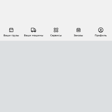
Ваши грузы
Ваши машины
Сервисы
Заказы
Профиль
АВТОМАТИЗАЦИЯ ПЕРЕВОЗОК
Площадки
Заказы
Торги
Тендеры
АТИ-Доки
GPS-мониторинг
АТИ Мессенджер
Цепочки грузов
API ATI.SU
ПОЛЕЗНОЕ
Расчет расстояний
БЕЗОПАСНОСТЬ
Академия ATI.SU