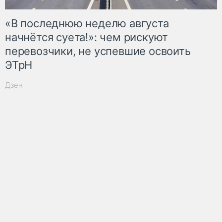
«В последнюю неделю августа
начнётся суета!»: чем рискуют
перевозчики, не успевшие освоить
ЭТрН
Дзен