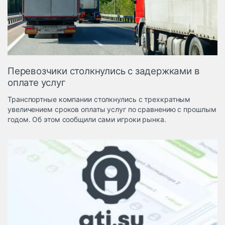
Логистика, грузы
Негабаритные и
опасные грузы
Безопасность и
страхование
Перевозчики столкнулись с задержками в
Таможня и ВЭД
оплате услуг
Склады и
Транспортные компании столкнулись с трехкратным
грузовые
увеличением сроков оплаты услуг по сравнению с прошлым
терминалы
годом. Об этом сообщили сами игроки рынка.
Коммерческий
транспорт
Спецтехника
Автосервис,
запчасти, шины
Топливо, масла и
Дзен
автохимия