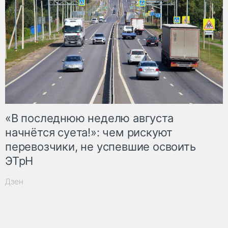
«В последнюю неделю августа
начнётся суета!»: чем рискуют
перевозчики, не успевшие освоить
ЭТрН
Дзен