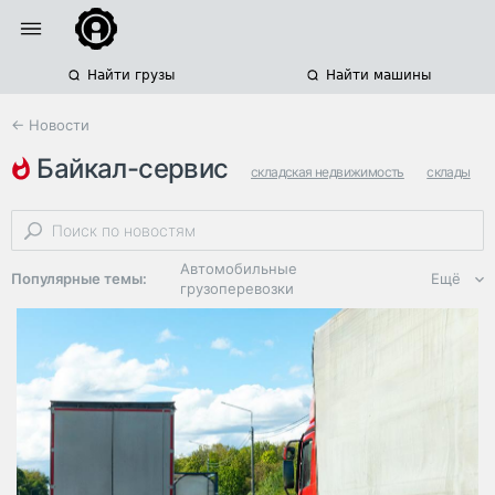
Найти грузы
Найти машины
← Новости
байкал-сервис
складская недвижимость
склады
складские комплексы
Автомобильные
Популярные темы:
Ещё
грузоперевозки
Региональная
логистика
ЭДО, ИТ в
логистике
Дороги,
инфраструктура