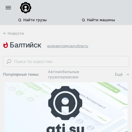
Найти грузы
Найти машины
← Новости
балтийск
калининградская область
паромные грузоперевозки
усть-луга
Автомобильные
Популярные темы:
Ещё
грузоперевозки
Региональная
логистика
ЭДО, ИТ в
логистике
Дороги,
инфраструктура