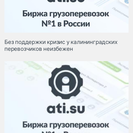
Логистика, грузы
Негабаритные и
опасные грузы
Безопасность и
страхование
Без поддержки кризис у калининградских
Таможня и ВЭД
перевозчиков неизбежен
Склады и
грузовые
терминалы
Коммерческий
транспорт
Спецтехника
Автосервис,
запчасти, шины
Топливо, масла и
Дзен
автохимия