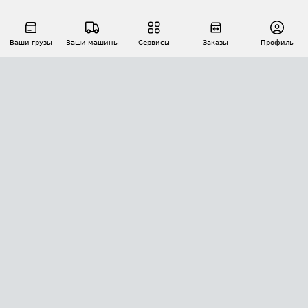
Ваши грузы
Ваши машины
Сервисы
Заказы
Профиль
АВТОМАТИЗАЦИЯ ПЕРЕВОЗОК
Площадки
Заказы
Торги
Тендеры
АТИ-Доки
GPS-мониторинг
АТИ Мессенджер
Цепочки грузов
API ATI.SU
ПОЛЕЗНОЕ
Расчет расстояний
БЕЗОПАСНОСТЬ
Академия ATI.SU
ATI.SU о безопасности
Звезды ATI.SU на вашем сайте
КОНТАКТЫ И ТАРИФЫ
Памятка по проверке контрагентов
Индекс ATI.SU FTL РФ
О системе ATI.SU
Светофор+
Средние ставки
ИНФОРМАЦИЯ