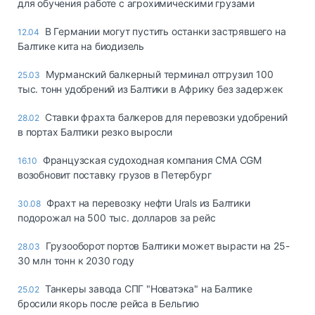
для обучения работе с агрохимическими грузами
В Германии могут пустить останки застрявшего на
12.04
Балтике кита на биодизель
Мурманский балкерный терминал отгрузил 100
25.03
тыс. тонн удобрений из Балтики в Африку без задержек
Ставки фрахта балкеров для перевозки удобрений
28.02
в портах Балтики резко выросли
Французская судоходная компания CMA CGM
16.10
возобновит поставку грузов в Петербург
Фрахт на перевозку нефти Urals из Балтики
30.08
подорожал на 500 тыс. долларов за рейс
Грузооборот портов Балтики может вырасти на 25-
28.03
30 млн тонн к 2030 году
Танкеры завода СПГ "Новатэка" на Балтике
25.02
бросили якорь после рейса в Бельгию