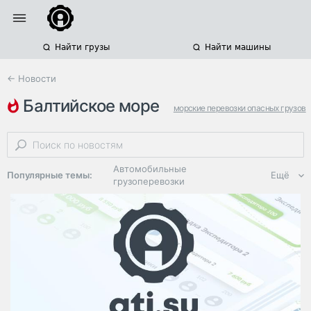
Найти грузы
Найти машины
← Новости
балтийское море
морские перевозки опасных грузов
порты балтийского бассейна
перевалка опасных грузов
Автомобильные
Популярные темы:
Ещё
грузоперевозки
Региональная
логистика
ЭДО, ИТ в
логистике
Дороги,
инфраструктура