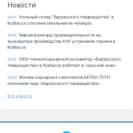
Логистика, грузы
Новости
Негабаритные и
Угольный склад "Барзасского товарищества" в
24.01
опасные грузы
Кузбассе стал вместительнее на четверть
Безопасность и
страхование
Мировой рекорд производительности на
10.08
экскаваторе производства КНР установили горняки в
Таможня и ВЭД
Кузбассе
Склады и
1000-тонный карьерный экскаватор «Барзасского
31.05
грузовые
товарищества» в Кузбассе работает в «красной зоне»
терминалы
Коммерческий
Восемь карьерных самосвалов БЕЛАЗ-75131
05.02
транспорт
пополнили парк «Барзасского товарищества»
Спецтехника
Все новости
Автосервис,
запчасти, шины
Топливо, масла и
Дзен
автохимия