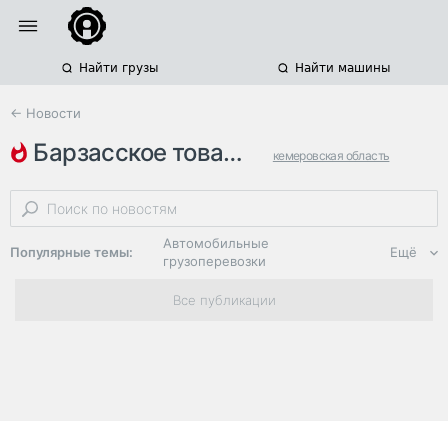
Найти грузы
Найти машины
← Новости
барзасское товарищество
кемеровская область
стройсервис
горнодобывающая отрасль
Автомобильные
Популярные темы:
Ещё
грузоперевозки
Региональная
Все публикации
логистика
ЭДО, ИТ в
логистике
Дороги,
инфраструктура