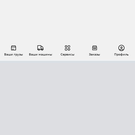
Ваши грузы
Ваши машины
Сервисы
Заказы
Профиль
АВТОМАТИЗАЦИЯ ПЕРЕВОЗОК
Площадки
Заказы
Торги
Тендеры
АТИ-Доки
GPS-мониторинг
АТИ Мессенджер
Цепочки грузов
API ATI.SU
ПОЛЕЗНОЕ
Расчет расстояний