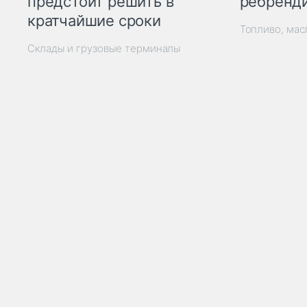
ребренд
предстоит решить в
кратчайшие сроки
Топливо, мас
Склады и грузовые терминалы