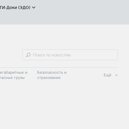
ТИ-Доки (ЭДО)
егабаритные и
Безопасность и
Ещё
пасные грузы
страхование
 масла и
Дзен
ия