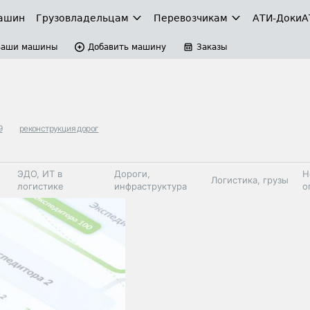
ашин
Грузовладельцам
Перевозчикам
АТИ-Доки
А
Ваши машины
Добавить машину
Заказы
9
реконструкция дорог
ЭДО, ИТ в
Дороги,
Н
Логистика, грузы
логистике
инфраструктура
о
Коммерческий
Автосервис,
Топливо,
Спецтехника
транспорт
запчасти, шины
автохим