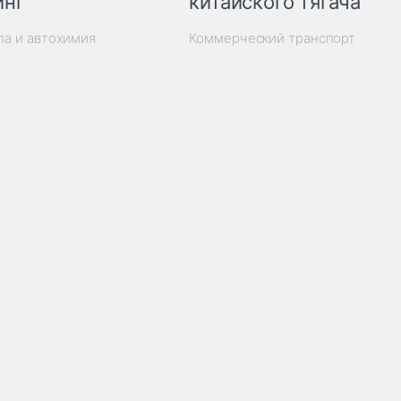
инг
китайского тягача
ла и автохимия
Коммерческий транспорт