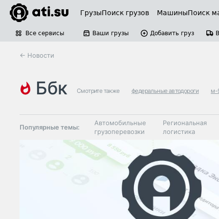
Грузы
Поиск грузов
Машины
Поиск м
Все сервисы
Ваши грузы
Добавить груз
← Новости
ббк
Смотрите также
федеральные автодороги
м-
Автомобильные
Региональная
Популярные темы:
грузоперевозки
логистика
Склады и
Таможня и ВЭД
грузовые
терминалы