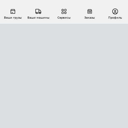
Ваши грузы
Ваши машины
Сервисы
Заказы
Профиль
АВТОМАТИЗАЦИЯ ПЕРЕВОЗОК
Площадки
Заказы
Торги
Тендеры
АТИ-Доки
GPS-мониторинг
АТИ Мессенджер
Цепочки грузов
API ATI.SU
ПОЛЕЗНОЕ
Расчет расстояний
БЕЗОПАСНОСТЬ
Академия ATI.SU
ATI.SU о безопасности
Звезды ATI.SU на вашем сайте
КОНТАКТЫ И ТАРИФЫ
Памятка по проверке контрагентов
Индекс ATI.SU FTL РФ
О системе ATI.SU
Светофор+
Средние ставки
ИНФОРМАЦИЯ