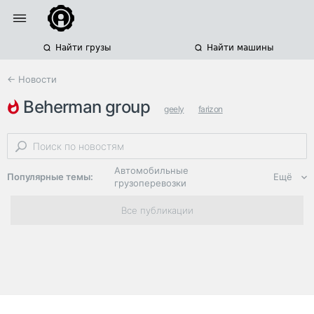
Найти грузы
Найти машины
← Новости
beherman group
geely
farizon
продажи автомобилей
Автомобильные
Популярные темы:
Ещё
грузоперевозки
Региональная
Все публикации
логистика
ЭДО, ИТ в
логистике
Дороги,
инфраструктура