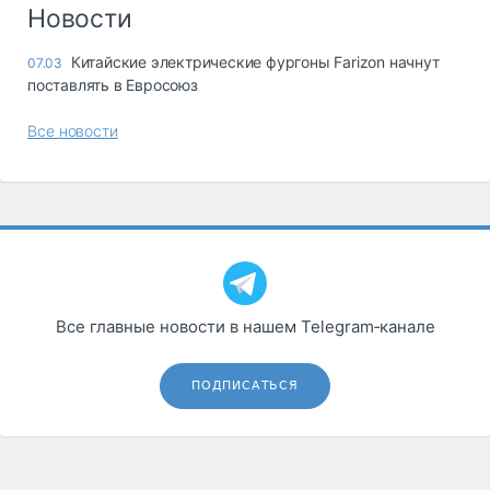
Логистика, грузы
Новости
Негабаритные и
Китайские электрические фургоны Farizon начнут
07.03
опасные грузы
поставлять в Евросоюз
Безопасность и
страхование
Все новости
Таможня и ВЭД
Склады и
грузовые
терминалы
Коммерческий
транспорт
Все главные новости в нашем Telegram‑канале
Спецтехника
Автосервис,
ПОДПИСАТЬСЯ
запчасти, шины
Топливо, масла и
Дзен
автохимия