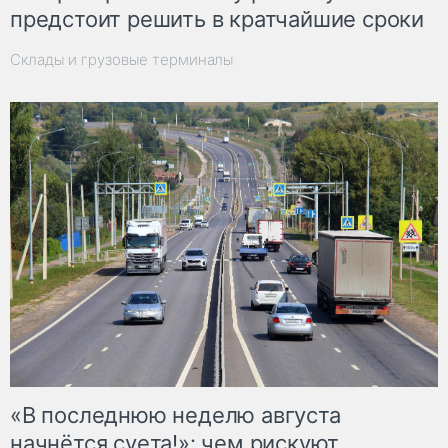
предстоит решить в кратчайшие сроки
Склады и грузовые терминалы
«В последнюю неделю августа
начнётся суета!»: чем рискуют